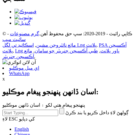
© ڪاپي رائيٽ - 2019-2020: سڀ حق محفوظ آهن.
گرم مصنوعات
-
سائيٽ ميپ
PSA آڪسيجن
,
اسڪائيڊ تي لڳل Lng پلانٽ
مائع نائٽروجن مشين
,
Lng پاور پلانٽ
,
طبي آڪسيجن جنريٽر جو سامان
,
مائع
,
پلانٽ
,
آڪسيجن جنريٽر
اي ميل موڪليو
WhatsApp
x
اسان ڏانهن پنهنجو پيغام موڪليو:
پنهنجو پيغام هتي لکو ۽ اسان ڏانهن موڪليو
ڳولهڻ لاءِ داخل ڪريو يا بند ڪرڻ
لاءِ ESC کي دٻايو
English
Chinese