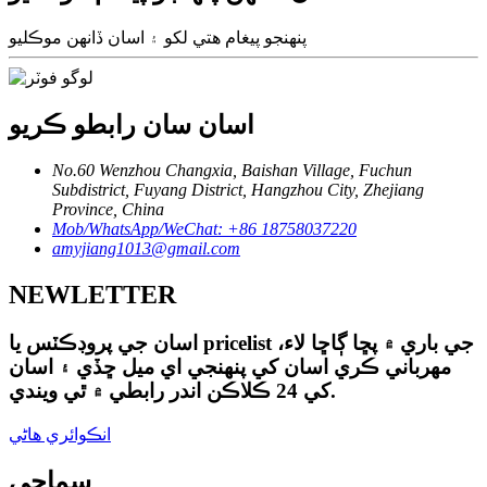
پنهنجو پيغام هتي لکو ۽ اسان ڏانهن موڪليو
اسان سان رابطو ڪريو
No.60 Wenzhou Changxia, Baishan Village, Fuchun
Subdistrict, Fuyang District, Hangzhou City, Zhejiang
Province, China
Mob/WhatsApp/WeChat: +86 18758037220
amyjiang1013@gmail.com
NEWLETTER
اسان جي پروڊڪٽس يا pricelist جي باري ۾ پڇا ڳاڇا لاء،
مهرباني ڪري اسان کي پنهنجي اي ميل ڇڏي ۽ اسان
کي 24 ڪلاڪن اندر رابطي ۾ ٿي ويندي.
انڪوائري هاڻي
سماجي