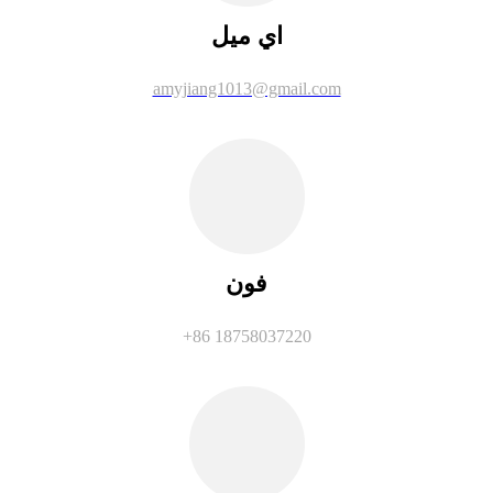
اي ميل
amyjiang1013@gmail.com
فون
+86 18758037220