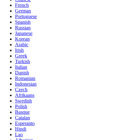
French
German
Portuguese
Spanish
Russian
Japanese
Korean
Arabic
Irish
Greek
Turkish
Italian
Danish
Romanian
Indonesian
Czech
Afrikaans
Swedish
Polish
Basque
Catalan
Esperanto
Hindi
Lao