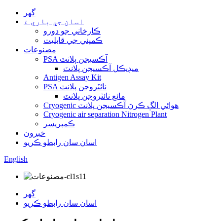
گهر
اسان جي باري ۾
ڪارخاني جو دورو
ڪمپني جي قابليت
مصنوعات
PSA آڪسيجن پلانٽ
ميڊيڪل آڪسيجن پلانٽ
Antigen Assay Kit
PSA نائٽروجن پلانٽ
مائع نائٽروجن پلانٽ
Cryogenic هوائي الڳ ڪرڻ آڪسيجن پلانٽ
Cryogenic air separation Nitrogen Plant
ڪمپريسر
خبرون
اسان سان رابطو ڪريو
English
گهر
اسان سان رابطو ڪريو