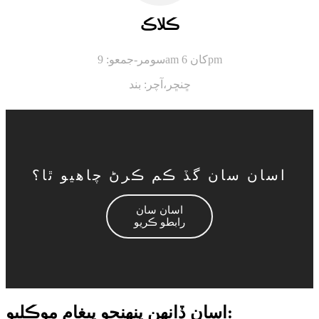
ڪلاڪ
سومر-جمعو: 9am کان 6pm
ڇنڇر،
آچر: بند
اسان سان گڏ ڪم ڪرڻ چاهيو ٿا؟
اسان سان
رابطو ڪريو
اسان ڏانهن پنهنجو پيغام موڪليو: