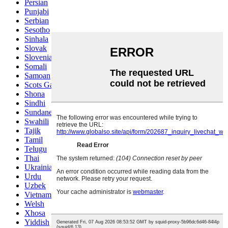
Persian
Punjabi
Serbian
Sesotho
Sinhala
Slovak
Slovenian
Somali
Samoan
Scots Gaelic
Shona
Sindhi
Sundanese
Swahili
Tajik
Tamil
Telugu
Thai
Ukrainian
Urdu
Uzbek
Vietnamese
Welsh
Xhosa
Yiddish