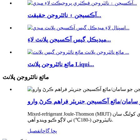
آڪسيجن ۽ نائٽروجن حقيقت...
ميڊيڪل گيس آڪسيجن پلانٽ لاءِ...
مائع نائٽروجن پلانٽ Liqui...
مائع نائٽروجن پلانٽ
و سامان/مائع آڪسيجن جنريٽر فراهم ڪرڻ وارو
Mixed-refrigerant Joule-Thomson (MRJT) ريفريجريٽر گھٽ درجه حرارت جي حدن تي جيڪو سنگل ڪمپريسر ذريعي هلائي ٿو پري کولنگ سان، TIPC، CAS کان نائيٽروجن مائع لاءِ مائع
نائيٽروجن (-180℃) تي لاڳو ڪيو ويندو آهي.
پڇا ڳاڇا
تفصيل