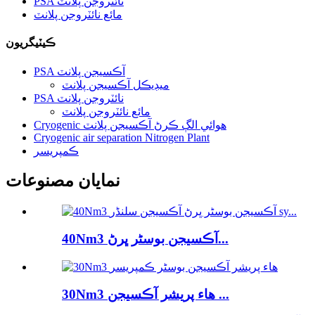
PSA نائٽروجن پلانٽ
مائع نائٽروجن پلانٽ
ڪيٽيگريون
PSA آڪسيجن پلانٽ
ميڊيڪل آڪسيجن پلانٽ
PSA نائٽروجن پلانٽ
مائع نائٽروجن پلانٽ
Cryogenic هوائي الڳ ڪرڻ آڪسيجن پلانٽ
Cryogenic air separation Nitrogen Plant
ڪمپريسر
نمايان مصنوعات
40Nm3 آڪسيجن بوسٹر ڀرڻ...
30Nm3 هاء پريشر آڪسيجن ...