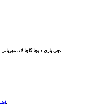
اسان جي پروڊڪٽس يا pricelist جي باري ۾ پڇا ڳاڇا لاء، مهرباني ڪري اسان کي پنهنجي اي ميل ڇڏي ۽ اسان کي 24 ڪلاڪن اندر رابطي ۾ ٿي ويندي.
,
PSA آ