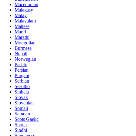
Macedonian
Malagasy
Malay
Malayalam
Maltese
Maori
Marathi
Mongolian
Burmese
Nepali
Norwegian
Pashto
Persian
Punjabi
Serbian
Sesotho
Sinhala
Slovak
Slovenian
Somali
Samoan
Scots Gaelic
Shona
Sindhi
Sundanese