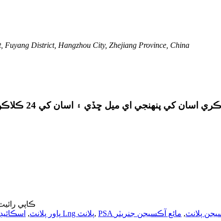
, Fuyang District, Hangzhou City, Zhejiang Province, China
© ڪاپي رائيٽ - 2019-2020: سڀ حق مح
ڪسيجن پلانٽ
,
مائع آڪسيجن جنريٽر
,
اسڪائيڊ تي لڳل Lng پلانٽ
Lng پاور پلانٽ
,