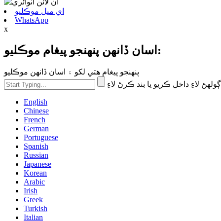
اي ميل موڪليو
WhatsApp
x
اسان ڏانهن پنهنجو پيغام موڪليو:
پنهنجو پيغام هتي لکو ۽ اسان ڏانهن موڪليو
English
Chinese
French
German
Portuguese
Spanish
Russian
Japanese
Korean
Arabic
Irish
Greek
Turkish
Italian