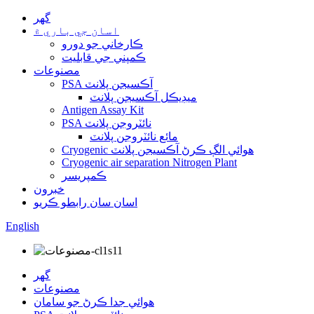
گهر
اسان جي باري ۾
ڪارخاني جو دورو
ڪمپني جي قابليت
مصنوعات
PSA آڪسيجن پلانٽ
ميڊيڪل آڪسيجن پلانٽ
Antigen Assay Kit
PSA نائٽروجن پلانٽ
مائع نائٽروجن پلانٽ
Cryogenic هوائي الڳ ڪرڻ آڪسيجن پلانٽ
Cryogenic air separation Nitrogen Plant
ڪمپريسر
خبرون
اسان سان رابطو ڪريو
English
گهر
مصنوعات
هوائي جدا ڪرڻ جو سامان