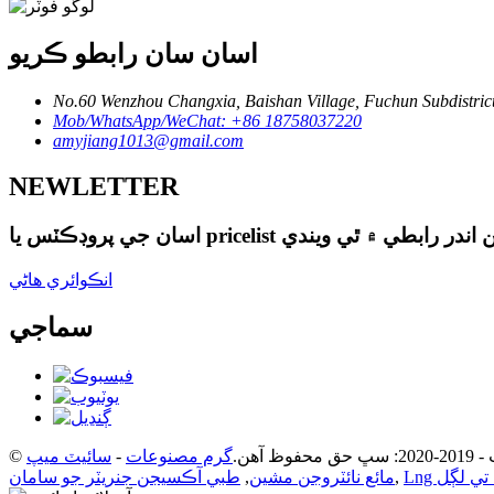
اسان سان رابطو ڪريو
No.60 Wenzhou Changxia, Baishan Village, Fuchun Subdistrict
Mob/WhatsApp/WeChat: +86 18758037220
amyjiang1013@gmail.com
NEWLETTER
انڪوائري هاڻي
سماجي
فوظ آهن.
گرم مصنوعات
-
سائيٽ ميپ
,
مائع نائٽروجن مشين
,
طبي آڪسيجن جنريٽر جو سامان