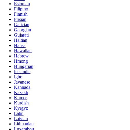
Estonian
Filipino
Finnish
Frisian
Galician
Georgian
Gujarati
Haitian
Hausa
Hawaiian
Hebrew
Hmong
Hungarian
Icelandic
Igbo
Javanese
Kannada
Kazakh
Khmer
Kurdish
Kyrgyz
Latin
Latvian
Lithuanian
Luxembou..