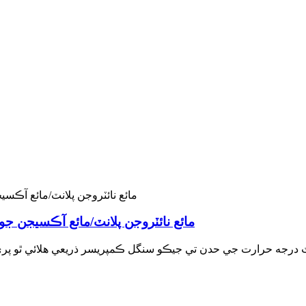
مائع نائٽروجن پلانٽ/مائع آڪسيجن ج