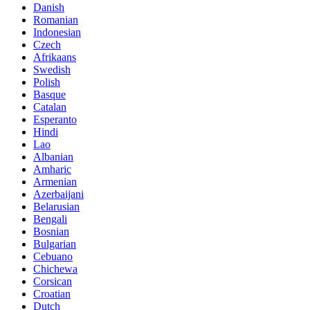
Danish
Romanian
Indonesian
Czech
Afrikaans
Swedish
Polish
Basque
Catalan
Esperanto
Hindi
Lao
Albanian
Amharic
Armenian
Azerbaijani
Belarusian
Bengali
Bosnian
Bulgarian
Cebuano
Chichewa
Corsican
Croatian
Dutch