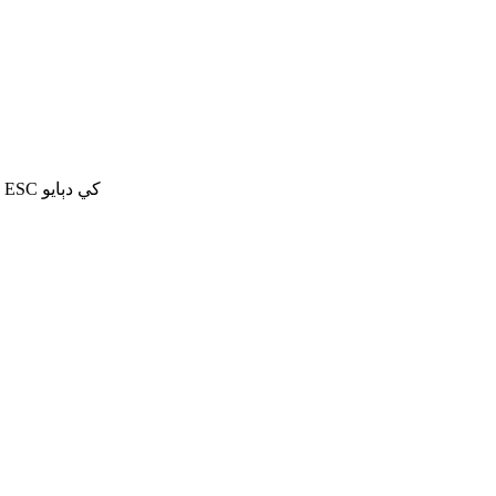
ڳولهڻ لاءِ داخل ڪريو يا بند ڪرڻ لاءِ ESC کي دٻايو