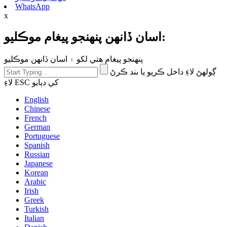
WhatsApp
x
اسان ڏانهن پنهنجو پيغام موڪليو:
پنهنجو پيغام هتي لکو ۽ اسان ڏانهن موڪليو
ڳولهڻ لاءِ داخل ڪريو يا بند ڪرڻ
لاءِ ESC کي دٻايو
English
Chinese
French
German
Portuguese
Spanish
Russian
Japanese
Korean
Arabic
Irish
Greek
Turkish
Italian