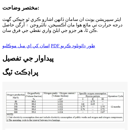
مختصر وضاحت:
ايئر سيپريشن يونٽ ان سامان ڏانهن اشارو ڪري ٿو جيڪي گهٽ
درجه حرارت تي مائع هوا مان آڪسيجن، نائٽروجن ۽ آرگن حاصل
ڪن ٿا، هر جزو جي ابلڻ واري نقطي جي فرق سان.
PDF طور ڊائونلوڊ ڪريو
اسان کي اي ميل موڪليو
پيداوار جي تفصيل
پراڊڪٽ ٽيگ