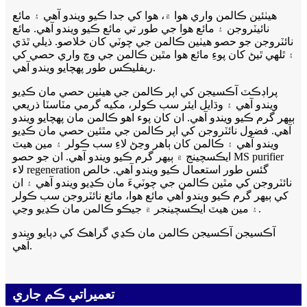
هيٺئين ڪالمن واري هوا ۾، هوا کي جدا ڪيو ويندو آهي ۽ مائع
نائيٽروجن ۽ مائع هوا جي طور تي مائع ڪيو ويندو آهي. مائع
نائٽروجن جو حصو هيٺين ڪالمن جي چوٽي کان خلاصو. ذيلي ٿڌي
۽ ٿلهي ٿيڻ کان پوءِ مائع هوا مٿين ڪالمن جي وچ واري حصي کي
ريفليڪس طور پهچايو ويندو آهي.
پراڊڪٽ آڪسيجن کي اپر ڪالمن جي هيٺين حصي مان ڪڍيو
ويندو آهي ۽ وڌايل ايئر سب ڪولر، مکيه گرمي مٽاسٽا ذريعي
ٻيهر گرم ڪيو ويندو آهي. ان کان پوء اهو ڪالمن مان پهچايو ويندو
آهي. فضول نائٽروجن کي اپر ڪالمن جي مٿئين حصي مان ڪڍيو
ويندو آهي ۽ ڪالمن کان ٻاهر وڃڻ لاءِ سب ڪولر ۽ مين هيٽ
ايڪسچينج ۾ ٻيهر گرم ڪيو ويندو آهي. ان جو حصو MS purifier
لاء regeneration گئس طور استعمال ڪيو ويندو آهي. خالص
نائٽروجن کي مٿين ڪالمن جي چوٽيءَ مان ڪڍيو ويندو آهي ۽ ان
کي ٻيهر گرم ڪيو ويندو آهي مائع هوا، مائع نائٽروجن سب ڪولر
۽ مين هيٽ ايڪسچينجر ۾ جيڪو ڪالمن مان ڪڍيو وڃي.
آڪسيجن آڪسيجن ڪالمن مان ڪڍي گراهڪ کي دٻايو ويندو
آهي.
تعميراتي ڪم جاري