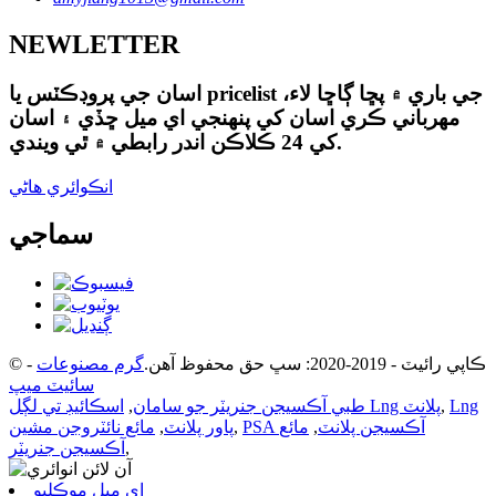
NEWLETTER
اسان جي پروڊڪٽس يا pricelist جي باري ۾ پڇا ڳاڇا لاء،
مهرباني ڪري اسان کي پنهنجي اي ميل ڇڏي ۽ اسان
کي 24 ڪلاڪن اندر رابطي ۾ ٿي ويندي.
انڪوائري هاڻي
سماجي
© ڪاپي رائيٽ - 2019-2020: سڀ حق محفوظ آهن.
گرم مصنوعات
-
سائيٽ ميپ
Lng
,
اسڪائيڊ تي لڳل Lng پلانٽ
طبي آڪسيجن جنريٽر جو سامان
,
PSA آڪسيجن پلانٽ
,
مائع
,
پاور پلانٽ
,
مائع نائٽروجن مشين
,
آڪسيجن جنريٽر
اي ميل موڪليو