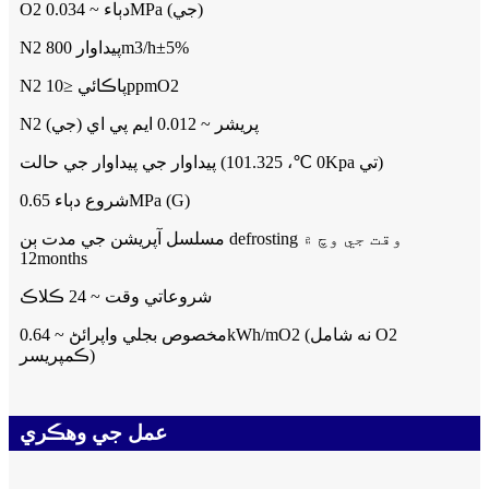
O2 دٻاء ~ 0.034MPa (جي)
N2 پيداوار 800m3/h±5%
N2 پاڪائي ≤10ppmO2
N2 پريشر ~ 0.012 ايم پي اي (جي)
پيداوار جي پيداوار جي حالت (0 ℃، 101.325Kpa تي)
شروع دٻاء 0.65MPa (G)
مسلسل آپريشن جي مدت ٻن defrosting وقت جي وچ ۾
12months
شروعاتي وقت ~ 24 ڪلاڪ
مخصوص بجلي واپرائڻ ~ 0.64kWh/mO2 (نه شامل O2
ڪمپريسر)
عمل جي وهڪري