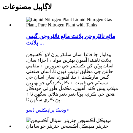
لاڳاپيل مصنوعات
مائع نائٽروجن پلانٽ مائع نائٽروجن گيس
پلانٽ ...
پيداوار جا فائدا اسان سلنڈر ڀرڻ لاءِ آڪسيجن
پلانٽ ٺاهيندا آهيون بهترين مواد ۽ اجزاء سان.
اسان ٻوٽن کي ڪسٽمر جي ضرورتن ۽ مقامي
حالتن جي مطابق ترتيب ڏيون ٿا. اسان صنعتي
گيس مارڪيٽ ۾ بيٺا آهيون، اسان اسان جي
سسٽم جي قيمت ۽ ڪارڪردگي جو بهترين
ميلاپ پيش ڪندا آهيون. مڪمل طور تي خودڪار
هجڻ جي ڪري، ٻوٽا بغير بغير هلائي سگهن ٿا ۽
پڻ ڪري سگهن ٿا ...
>
وڌيڪ پراڊڪٽس ڏسو