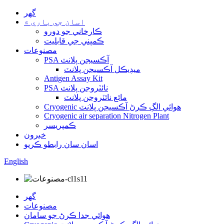
گهر
اسان جي باري ۾
ڪارخاني جو دورو
ڪمپني جي قابليت
مصنوعات
PSA آڪسيجن پلانٽ
ميڊيڪل آڪسيجن پلانٽ
Antigen Assay Kit
PSA نائٽروجن پلانٽ
مائع نائٽروجن پلانٽ
Cryogenic هوائي الڳ ڪرڻ آڪسيجن پلانٽ
Cryogenic air separation Nitrogen Plant
ڪمپريسر
خبرون
اسان سان رابطو ڪريو
English
گهر
مصنوعات
هوائي جدا ڪرڻ جو سامان