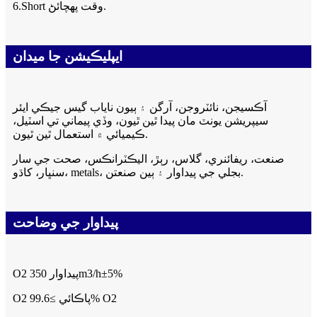
6.Short وقت پهچائڻ.
ايپليڪيشن جا ميدان
آڪسيجن، نائٽروجن، آرگن ۽ ٻيون ناياب گيس جيڪي ايئر
سيپريشن يونٽ مان پيدا ٿين ٿيون، وڏي پيماني تي اسٽيل،
ڪيميائي ۾ استعمال ٿين ٿيون.
صنعت، ريفائنري، گلاس، رٻڙ، اليڪٽرانڪس، صحت جي سار
سنڀار، کاڌو، metals، بجلي جي پيداوار ۽ ٻين صنعتن.
پيداوار جي وضاحت
O2 پيداوار 350m3/h±5%
O2 پاڪائي ≥99.6% O2