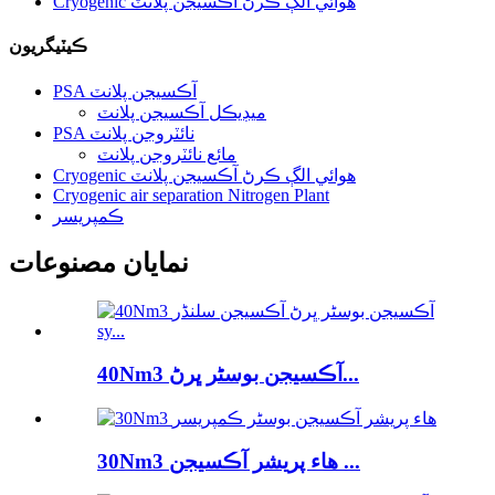
Cryogenic هوائي الڳ ڪرڻ آڪسيجن پلانٽ
ڪيٽيگريون
PSA آڪسيجن پلانٽ
ميڊيڪل آڪسيجن پلانٽ
PSA نائٽروجن پلانٽ
مائع نائٽروجن پلانٽ
Cryogenic هوائي الڳ ڪرڻ آڪسيجن پلانٽ
Cryogenic air separation Nitrogen Plant
ڪمپريسر
نمايان مصنوعات
40Nm3 آڪسيجن بوسٹر ڀرڻ...
30Nm3 هاء پريشر آڪسيجن ...