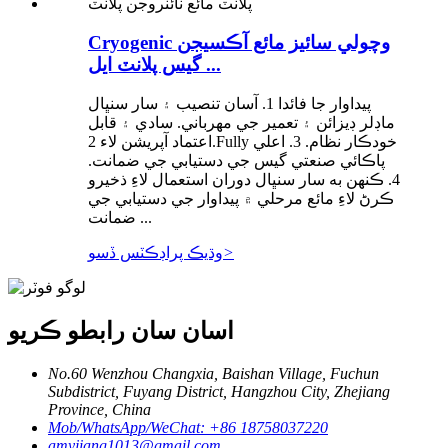
Cryogenic وچولي سائيز مائع آڪسيجن
گيس پلانٽ ايل ...
پيداوار جا فائدا 1. آسان تنصيب ۽ سار سنڀال
ماڊلر ڊيزائن ۽ تعمير جي مهرباني. سادي ۽ قابل
اعتماد آپريشن لاء 2.Fully خودڪار نظام. 3. اعلي
پاڪائي صنعتي گيس جي دستيابي جي ضمانت.
4. ڪنهن به سار سنڀال دوران استعمال لاءِ ذخيرو
ڪرڻ لاءِ مائع مرحلي ۾ پيداوار جي دستيابي جي
ضمانت ...
>
وڌيڪ پراڊڪٽس ڏسو
اسان سان رابطو ڪريو
No.60 Wenzhou Changxia, Baishan Village, Fuchun
Subdistrict, Fuyang District, Hangzhou City, Zhejiang
Province, China
Mob/WhatsApp/WeChat: +86 18758037220
amyjiang1013@gmail.com