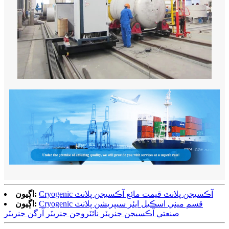
Cryogenic آڪسيجن پلانٽ قيمت مائع آڪسيجن پلانٽ
اڳيون:
Cryogenic قسم ميني اسڪيل ايئر سيپريشن پلانٽ
اڳيون:
صنعتي آڪسيجن جنريٽر نائٽروجن جنريٽر آرگن جنريٽر