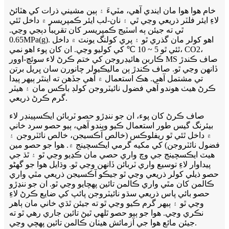
خام هوا هوا مان ايندي آهي، مٽيءَ ۽ ٻين مشيني ذرات کي هٽائڻ
لاءِ ايئر فلٽر ذريعي وڃي ٿي ۽ نان-لب ايئر ڪمپريسر ۾ داخل ٿئي
ٿي ته جيئن ٻه اسٽيج ڪمپريسر کان تقريباً دٻجي وڃي.
0.65MPa(g). اهو کولر مان گذري ٿو ۽ پري کولنگ يونٽ ۾ داخل
ٿئي ٿو 5 ~ 10 ℃ کي کوليو وڃي. ان کان پوء اهو نمي، CO2،
ڪاربن هائيڊروجن کي ختم ڪرڻ لاء سوئچ-اوور MS صاف ڪندڙ
ڏانهن وڃي ٿو. صاف ڪندڙ ٻن ماليڪيولر چانورن سان ڀريل برتن
تي مشتمل آهي. هڪ استعمال ۾ آهي جڏهن ته اينٿر ٻيهر پيدا
ڪرڻ هيٺ هوندو آهي فضول نائيٽروجن کولڊ باڪس مان ۽ هيٽر
گرم ڪرڻ ذريعي.
صاف ڪرڻ کان پوء، ان جو ننڍڙو حصو ٽربائن ايڪسپينڊر لاء
بيئرنگ گيس طور استعمال ڪيو ويندو آهي، ٻيو حصو سرد خاني
۾ داخل ٿئي ٿو ريفلوڪس (خالص آڪسيجن، خالص نائٽروجن ۽
فضول نائٽروجن) کي مکيه گرمي ايڪسچينج ۾. هوا جو حصو مين
هيٽ ايڪسچينج جي وچ واري حصي مان ڪڍيو وڃي ٿو ۽ ٿڌ جي
پيداوار لاءِ توسيع واري ٽربائن ڏانهن وڃي ٿو. وڌايل هوا جو گهڻو
حصو ذيلي کولر ذريعي وڃي ٿو جيڪو آڪسيجن ذريعي مٿي واري
ڪالمن کان مٿي واري ڪالمن تائين پهچايو وڃي ٿو. ان جو ننڍڙو
حصو بائي پاس ذريعي سڌو نائيٽروجن پائپ کي ضايع ڪرڻ لاءِ
وڃي ٿو ۽ ٻيهر گرم ڪيو وڃي ٿو ته جيئن ٿڌي خاني مان ٻاهر
نڪري وڃي. هوا جو ٻيو حصو ٿلهي ٿيڻ تائين جاري رهي ٿو ته
جيئن مائع هوا جي آزمائش هيٺان ڪالمن تائين پهچي وڃي.