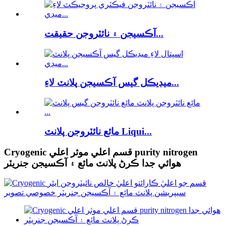
آڪسيجن ۽ نائٽروجن حقيقت...
ميڊيڪل گيس آڪسيجن پلانٽ لاءِ...
مائع نائٽروجن پلانٽ Liqui...
Cryogenic قسم اعلي موثر اعلي purity nitrogen
هوائي جدا ڪرڻ پلانٽ مائع ۽ آڪسيجن جنريٽر