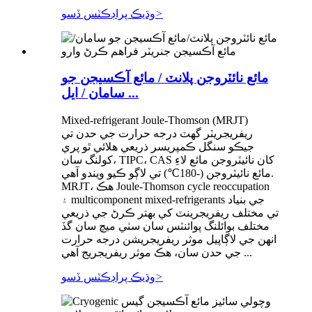
>
وڌيڪ پراڊڪٽس ڏسو
مائع نائٽروجن پلانٽ / مائع آڪسيجن جو
سامان / ايل ...
Mixed-refrigerant Joule-Thomson (MRJT)
ريفريجريٽر گھٽ درجه حرارت جي حدن تي
جيڪو سنگل ڪمپريسر ذريعي هلائي ٿو پري
کولنگ سان، TIPC، CAS کان نائيٽروجن مائع لاءِ
مائع نائيٽروجن (-180℃) تي لاڳو ڪيو ويندو آهي.
MRJT، هڪ Joule-Thomson cycle reoccupation
۽ multicomponent mixed-refrigerants جي بنياد
تي مختلف ريفريجرينٽ کي بهتر ڪرڻ جي ذريعي
مختلف بوائلنگ پوائنٽس سان سٺي ميچ سان گڏ
انهن جي لاڳاپيل موثر ريفريجريشن درجه حرارت
جي حدن سان، هڪ موثر ريفريجريج آهي ...
>
وڌيڪ پراڊڪٽس ڏسو