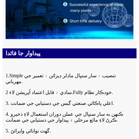
پيداوار جا فائدا
1.Simple تنصيب ۽ سار سنڀال ماڊلر ڊيزائن ۽ تعمير جي
مهرباني.
سادي ۽ قابل اعتماد آپريشن لاء 2.Fully خودڪار نظام.
3. اعلي پاڪائي صنعتي گيس جي دستيابي جي ضمانت.
4. ڪنهن به سار سنڀال جي عملن دوران استعمال لاءِ ذخيرو
ڪرڻ لاءِ مائع مرحلي ۾ پيداوار جي دستيابي جي ضمانت.
5. گھٽ توانائي واپرائڻ.