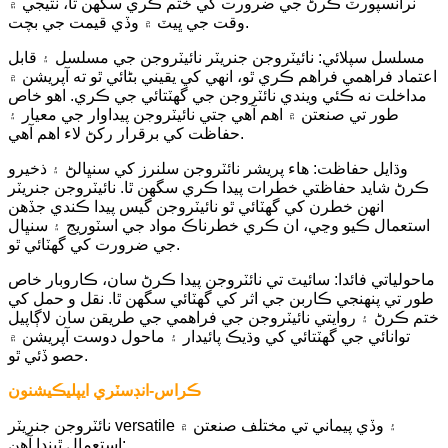
ٽرانسپورٽ ڪرڻ جي ضرورت کي ختم ڪري سگھن ٿا، نتيجي ۾
وقت جي ڀيٽ ۾ وڏي قيمت جي بچت.
مسلسل سپلائي: نائيٽروجن جنريٽر نائيٽروجن جي مسلسل ۽ قابل
اعتماد فراهمي فراهم ڪري ٿو، انهي کي يقيني بڻائي ٿو ته آپريشن ۾
مداخلت نه ڪئي ويندي نائٽروجن جي گهٽتائي جي ڪري. اهو خاص
طور تي صنعتن ۾ اهم آهي جتي نائيٽروجن پيداوار جي معيار ۽
حفاظت کي برقرار رکڻ لاء اهم آهي.
وڌايل حفاظت: ھاء پريشر نائٽروجن سلنرز کي سنڀالڻ ۽ ذخيرو
ڪرڻ شايد حفاظتي خطرات پيدا ڪري سگھن ٿا. نائيٽروجن جنريٽر
انهن خطرن کي گھٽائي ٿو نائيٽروجن گيس پيدا ڪندي جڏهن
استعمال ڪيو وڃي، ان ڪري خطرناڪ مواد جي اسٽوريج ۽ سنڀال
جي ضرورت کي گھٽائي ٿو.
ماحولياتي فائدا: سائيٽ تي نائٽروجن پيدا ڪرڻ سان، ڪاروبار خاص
طور تي پنهنجي ڪاربن جي اثر کي گھٽائي سگهن ٿا. نقل و حمل کي
ختم ڪرڻ ۽ روايتي نائيٽروجن جي فراهمي جي طريقن سان لاڳاپيل
توانائي جي گھٽتائي کي وڌيڪ پائيدار ۽ ماحول دوست آپريشن ۾
حصو ڏئي ٿو.
ڪراس-انڊسٽري ايپليڪيشنون
نائٽروجن جنريٽر versatile ۽ وڏي پيماني تي مختلف صنعتن ۾
استعمال ٿيندا آهن: