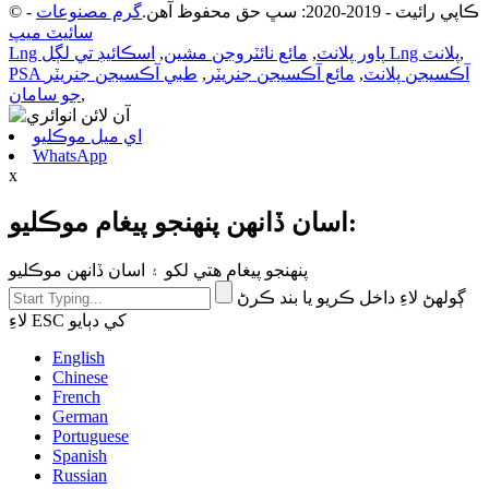
© ڪاپي رائيٽ - 2019-2020: سڀ حق محفوظ آهن.
گرم مصنوعات
-
سائيٽ ميپ
,
اسڪائيڊ تي لڳل Lng پلانٽ
Lng پاور پلانٽ
,
مائع نائٽروجن مشين
,
PSA آڪسيجن پلانٽ
,
مائع آڪسيجن جنريٽر
,
طبي آڪسيجن جنريٽر
,
جو سامان
اي ميل موڪليو
WhatsApp
x
اسان ڏانهن پنهنجو پيغام موڪليو:
پنهنجو پيغام هتي لکو ۽ اسان ڏانهن موڪليو
ڳولهڻ لاءِ داخل ڪريو يا بند ڪرڻ
لاءِ ESC کي دٻايو
English
Chinese
French
German
Portuguese
Spanish
Russian