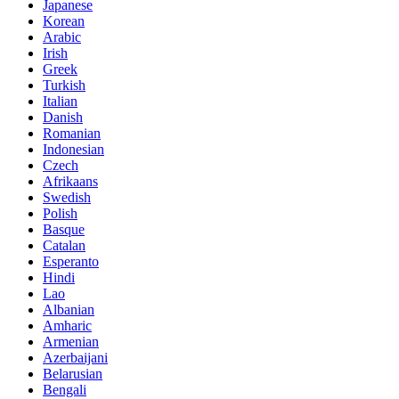
Japanese
Korean
Arabic
Irish
Greek
Turkish
Italian
Danish
Romanian
Indonesian
Czech
Afrikaans
Swedish
Polish
Basque
Catalan
Esperanto
Hindi
Lao
Albanian
Amharic
Armenian
Azerbaijani
Belarusian
Bengali