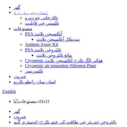
گهر
اسان جي باري ۾
ڪارخاني جو دورو
ڪمپني جي قابليت
مصنوعات
PSA آڪسيجن پلانٽ
ميڊيڪل آڪسيجن پلانٽ
Antigen Assay Kit
PSA نائٽروجن پلانٽ
مائع نائٽروجن پلانٽ
Cryogenic هوائي الڳ ڪرڻ آڪسيجن پلانٽ
Cryogenic air separation Nitrogen Plant
ڪمپريسر
خبرون
اسان سان رابطو ڪريو
English
گهر
خبرون
نائٽروجن جنريٽر جي طاقت کي ختم ڪرڻ: انڊسٽري گيم