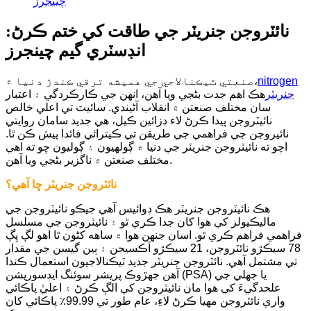
چينجرز
نائٽروجن جنريٽر جي طاقت کي ختم ڪرڻ:
انڊسٽري گيم چينجرز
nitrogen
صنعتي ٽيڪنالاجي جي هميشه ترقي ڪندڙ دنيا ۾،
جنريٽر
هڪ اهم جدت بڻجي ويا آهن، انهن جي ڪارڪردگي ۽ اعتبار
سان مختلف صنعتن ۾ انقلاب آڻيندي. سائيٽ تي اعلي خالص
نائيٽروجن پيدا ڪرڻ لاء ڊزائين ڪيل، ھي جديد سامان روايتي
نائيروجن جي فراهمي جي طريقن تي ڪيترائي فائدا پيش ڪن ٿا.
اچو ته نائيٽروجن جنريٽر جي دنيا ۾ ڳولهيون ۽ ڳوليون ڇو ته اهي
مختلف صنعتن ۾ ناگزير بڻجي ويا آهن.
نائٽروجن جنريٽر ڇا آهي؟
هڪ نائيٽروجن جنريٽر هڪ ڊوائيس آهي جيڪو نائيٽروجن جي
ماليڪيولز کي هوا کان جدا ڪري ٿو ۽ نائيٽروجن جي مسلسل
فراهمي فراهم ڪري ٿو. اسان جنهن هوا ۾ ساهه کڻون ٿا اهو لڳ ڀڳ
78 سيڪڙو نائٽروجن، 21 سيڪڙو آڪسيجن ۽ ٻين گيسن جي مقدار
تي مشتمل آهي. نائٽروجن جنريٽر جديد ٽيڪنالاجيون استعمال ڪندا
آهن جهڙوڪ پريشر سوئنگ ايڊسورپشن (PSA) يا جھلي جي
علحدگيءَ کي هوا مان نائيٽروجن کي الڳ ڪرڻ ۽ اعليٰ پاڪائي
واري نائٽروجن مهيا ڪرڻ لاءِ، عام طور تي 99.99٪ پاڪائي کان