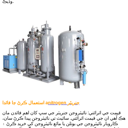
وڌيڪ.
nitrogen جنريٽر
استعمال ڪرڻ جا فائدا a
قيمت جي اثرائتي: نائيٽروجن جنريٽر جي سڀ کان اهم فائدن مان
هڪ آهي ان جي قيمت اثرائتي. سائيٽ تي نائيٽروجن پيدا ڪرڻ سان،
ڪاروبار نائيٽروجن جي بوتلن يا مائع نائيٽروجن کي خريد ڪرڻ ۽