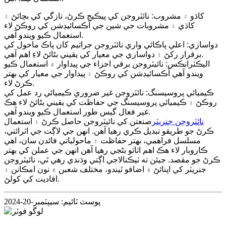
کاڌو ۽ مشروب: نائٽروجن کي پيڪيج ڪرڻ، تازگي کي بچائڻ ۽
کاڌي ۽ مشروبات جي شين جي آڪسائيڊشن کي روڪڻ لاء
استعمال ڪيو ويندو آهي.
دواسازي: اعلي پاڪائي واري نائٽروجن جراثيم کان پاڪ ماحول کي
برقرار رکڻ ۽ دواسازي جي معيار کي يقيني بڻائڻ لاءِ اهم آهي.
اليڪٽرانڪس: نائيٽروجن برقي اجزاء جي پيداوار ۾ استعمال ڪيو
ويندو آهي آڪسائيڊشن کي روڪڻ ۽ پيداوار جي معيار کي بهتر
ڪرڻ لاء.
ڪيميائي پروسيسنگ: نائٽروجن غير ضروري ڪيميائي رد عمل کي
روڪڻ ۽ ڪيميائي پروسيسنگ جي حفاظت کي يقيني بڻائڻ لاء هڪ
غير فعال گيس طور استعمال ڪيو ويندو آهي.
نائٽروجن جنريٽر
صنعتن کي نائيٽروجن حاصل ڪرڻ ۽ استعمال
ڪرڻ جو طريقو تبديل ڪري رهيا آهن. انهن جي لاڳت جي اثرائتي،
مسلسل فراهمي، بهتر حفاظت ۽ ماحولياتي فائدن سان، اهي
ڪاروبار لاء هڪ اهم اثاثو بڻجي رهيا آهن انهن جي عملن کي بهتر
ڪرڻ جو مقصد. جيئن ته ٽيڪنالاجي اڳتي وڌندي رهي ٿي، نائيٽروجن
جنريٽر کي اپنائڻ ۾ اضافو ٿيندو، مختلف شعبن ۾ نون امڪانن ۽
افاديت کي کولڻ.
پوسٽ ٽائيم: سيپٽمبر-20-2024