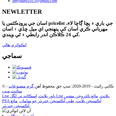
amyjiang1013@gmail.com
NEWLETTER
اسان جي پروڊڪٽس يا pricelist جي باري ۾ پڇا ڳاڇا لاء،
مهرباني ڪري اسان کي پنهنجي اي ميل ڇڏي ۽ اسان
کي 24 ڪلاڪن اندر رابطي ۾ ٿي ويندي.
انڪوائري هاڻي
سماجي
© ڪاپي رائيٽ - 2019-2020: سڀ حق محفوظ آهن.
گرم مصنوعات
-
سائيٽ ميپ
,
اسڪائيڊ تي لڳل Lng پلانٽ
,
مائع نائٽروجن مشين
Lng پاور پلانٽ
,
PSA آڪسيجن پلانٽ
,
طبي آڪسيجن جنريٽر جو سامان
,
مائع
,
آڪسيجن جنريٽر
اي ميل موڪليو