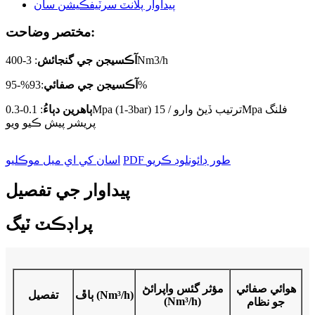
مختصر وضاحت:
: 3-400Nm3/h
آڪسيجن جي گنجائش
:93%-95%
آڪسيجن جي صفائي
ٻاھرين دٻاءُ
: 0.1-0.3Mpa (1-3bar) ترتيب ڏيڻ وارو / 15Mpa فلنگ
پريشر پيش ڪيو ويو
PDF طور ڊائونلوڊ ڪريو
اسان کي اي ميل موڪليو
پيداوار جي تفصيل
پراڊڪٽ ٽيگ
هوائي صفائي
مؤثر گئس واپرائڻ
ٻاڦ (Nm³/h)
تفصيل
(Nm³/h)
جو نظام