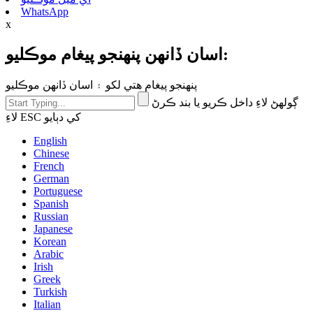
WhatsApp
x
اسان ڏانهن پنهنجو پيغام موڪليو:
پنهنجو پيغام هتي لکو ۽ اسان ڏانهن موڪليو
ڳولهڻ لاءِ داخل ڪريو يا بند ڪرڻ
لاءِ ESC کي دٻايو
English
Chinese
French
German
Portuguese
Spanish
Russian
Japanese
Korean
Arabic
Irish
Greek
Turkish
Italian