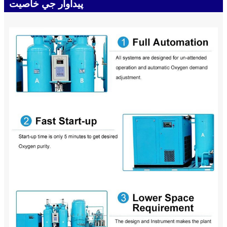
پيداوار جي خاصيت