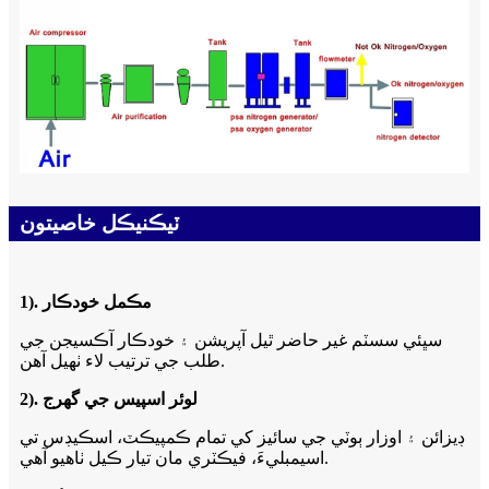
ٽيڪنيڪل خاصيتون
1). مڪمل خودڪار
سڀئي سسٽم غير حاضر ٿيل آپريشن ۽ خودڪار آڪسيجن جي
طلب جي ترتيب لاء ٺهيل آهن.
2). لوئر اسپيس جي گهرج
ڊيزائن ۽ اوزار ٻوٽي جي سائيز کي تمام ڪمپيڪٽ، اسڪيڊس تي
اسيمبليءَ، فيڪٽري مان تيار ڪيل ٺاھيو آھي.