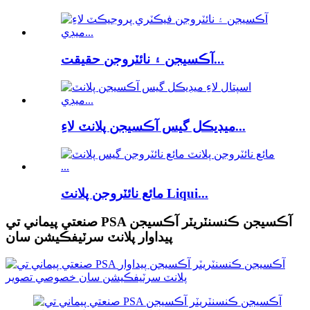
آڪسيجن ۽ نائٽروجن حقيقت...
ميڊيڪل گيس آڪسيجن پلانٽ لاءِ...
مائع نائٽروجن پلانٽ Liqui...
صنعتي پيماني تي PSA آڪسيجن ڪنسنٽريٽر آڪسيجن
پيداوار پلانٽ سرٽيفڪيشن سان