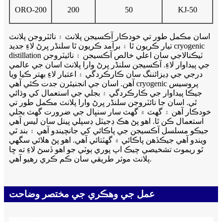
ORO-200
200
50
KJ-50
اسان مڪمل طور تي خودڪار آڪسيجن پلانٽ ۽ نائٽروجن پلانٽ
تيار ڪريون ٿا ۽ برآمد ڪريون ٿا سلنڈر ڀرڻ لاءِ جديد cryogenic
distillation ٽيڪنالاجي سان اعلي خالص آڪسيجن ۽ نائيٽروجن
جي پيداوار لاءِ. آڪسيجن سلنڈر ڀرڻ وارا پلانٽ اسان جي عالمي
درجي جي ڊيزائننگ سان ڪارڪردگي ۽ اعتبار لاءِ بهتر ڪيا ويا
آهن. اسان جي انجنيئرن جدت ڪئي آهي cryogenic پروسيس
جيڪا پيداوار جي ڪارڪردگي ۽ بجلي جي استعمال کي وڌائي
ٿي. اسان جا نائٽروجن سلنڈر ڀرڻ وارا پلانٽ مڪمل طور تي
خودڪار آهن ۽ گهٽ ۾ گهٽ سار سنڀال جي ضرورت گھٽ بجلي
استعمال ڪن ٿا. اهو پڻ هڪ ڊجيٽل ڊسپلي پينل سان ليس آهي
جيڪو مسلسل آڪسيجن جي پاڪائي کي جانچيندو آهي ۽ بند ٿي
ويندو آهي جيڪڏهن پاڪائي ۾ گهٽتائي آهي. اهو پڻ هلائي سگهي
ٿو ريموٽ تشخيصي چيڪ اپ پوري ٻوٽي جو اهو ڏسڻ لاءِ ته ڇا
پلانٽ موثر طريقي سان ڪم ڪري رهيو آهي.
عمل جي وهڪري جي مختصر وضاحت