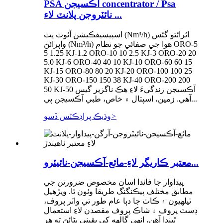
PSA آڪسيجن concentrator / Psa
نائٽروجن پلانٽ لاء ...
اسپيسيفڪيشن آئوٽ پٽ (Nm³/h) اثرائتو گئس
واپرائڻ (Nm³/h) هوا جي صفائي جو نظام ORO-5
5 1.25 KJ-1.2 ORO-10 10 2.5 KJ-3 ORO-20 20
5.0 KJ-6 ORO-40 40 10 KJ-10 ORO-60 60 15
KJ-15 ORO-80 80 20 KJ-20 ORO-100 100 25
KJ-30 ORO-150 150 38 KJ-40 ORO-200 200
50 KJ-50 آڪسيجن زندگيءَ لاءِ هڪ ناگزير گيس
آهي. زمين، اسپتال ۾ خاص، طبي آڪسيجن پي...
>
وڌيڪ پراڊڪٽس ڏسو
معتبر ڪاريگر لاءِ-مائع-آڪسيجن-نائيٽرو...
پيداوار جا فائدا اسان مخصوص ضرورتن جي
مطابق مختلف پيڪنگنگ طريقا وٺون ٿا. ويڙهيل
ٿيلهيون ۽ ڪاٺ جا دٻا عام طور تي واٽر پروف،
ڊسٽ پروف ۽ شاڪ پروف مقصدن لاءِ استعمال
ٿيندا آهن، انهي ڳالهه کي يقيني بڻائڻ ته هر