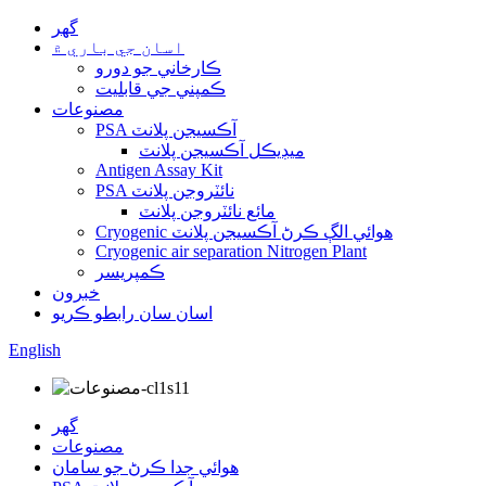
گهر
اسان جي باري ۾
ڪارخاني جو دورو
ڪمپني جي قابليت
مصنوعات
PSA آڪسيجن پلانٽ
ميڊيڪل آڪسيجن پلانٽ
Antigen Assay Kit
PSA نائٽروجن پلانٽ
مائع نائٽروجن پلانٽ
Cryogenic هوائي الڳ ڪرڻ آڪسيجن پلانٽ
Cryogenic air separation Nitrogen Plant
ڪمپريسر
خبرون
اسان سان رابطو ڪريو
English
گهر
مصنوعات
هوائي جدا ڪرڻ جو سامان