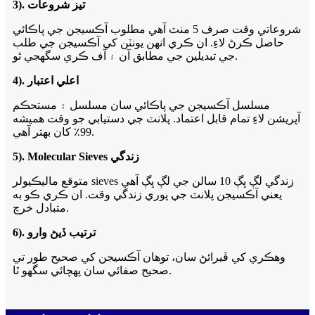
3). تيز شروعات
شروعاتي وقت صرف 5 منٽ آهي مطلوب آڪسيجن جي پاڪائي
حاصل ڪرڻ لاءِ. ان ڪري انهن يونٽن کي آڪسيجن جي طلب
جي تبديلين جي مطابق آن ۽ آف ڪري سگھجي ٿو.
4). اعلي اعتبار
مسلسل آڪسيجن جي پاڪائي سان مسلسل ۽ مستحڪم
آپريشن لاءِ تمام قابل اعتماد. پلانٽ جي دستيابي جو وقت هميشه
99٪ کان بهتر آهي.
5). Molecular Sieves زندگي
متوقع ماليڪيولر sieves زندگي لڳ ڀڳ 10 سالن جي لڳ ڀڳ آهي
يعني آڪسيجن پلانٽ جي پوري زندگي وقت. ان ڪري ڪو به
متبادل خرچ.
6). ترتيب ڏيڻ وارو
وهڪري کي ڦيرائڻ سان، توهان آڪسيجن کي صحيح طور تي
صحيح صفائي سان پهچائي سگهو ٿا.