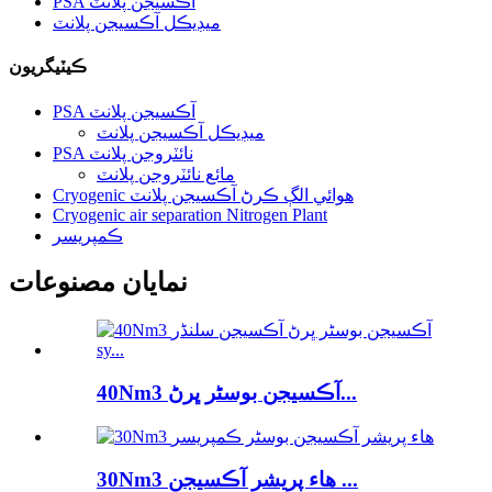
PSA آڪسيجن پلانٽ
ميڊيڪل آڪسيجن پلانٽ
ڪيٽيگريون
PSA آڪسيجن پلانٽ
ميڊيڪل آڪسيجن پلانٽ
PSA نائٽروجن پلانٽ
مائع نائٽروجن پلانٽ
Cryogenic هوائي الڳ ڪرڻ آڪسيجن پلانٽ
Cryogenic air separation Nitrogen Plant
ڪمپريسر
نمايان مصنوعات
40Nm3 آڪسيجن بوسٹر ڀرڻ...
30Nm3 هاء پريشر آڪسيجن ...