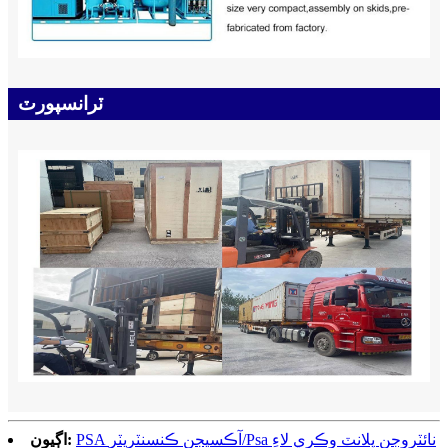
ٽرانسپورٽ
PSA آڪسيجن ڪنسنٽريٽر/Psa نائٽروجن پلانٽ وڪري لاءِ
اڳيون: