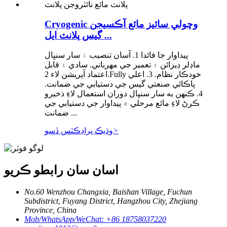
Cryogenic وچولي سائيز مائع آڪسيجن
گيس پلانٽ ايل ...
پيداوار جا فائدا 1. آسان تنصيب ۽ سار سنڀال
ماڊلر ڊيزائن ۽ تعمير جي مهرباني. سادي ۽ قابل
اعتماد آپريشن لاء 2.Fully خودڪار نظام. 3. اعلي
پاڪائي صنعتي گيس جي دستيابي جي ضمانت.
4. ڪنهن به سار سنڀال دوران استعمال لاءِ ذخيرو
ڪرڻ لاءِ مائع مرحلي ۾ پيداوار جي دستيابي جي
ضمانت ...
>
وڌيڪ پراڊڪٽس ڏسو
اسان سان رابطو ڪريو
No.60 Wenzhou Changxia, Baishan Village, Fuchun
Subdistrict, Fuyang District, Hangzhou City, Zhejiang
Province, China
Mob/WhatsApp/WeChat: +86 18758037220