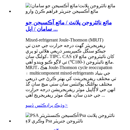
مائع نائٽروجن پلانٽ / مائع آڪسيجن جو
سامان / ايل ...
Mixed-refrigerant Joule-Thomson (MRJT)
ريفريجريٽر گھٽ درجه حرارت جي حدن تي
جيڪو سنگل ڪمپريسر ذريعي هلائي ٿو پري
کولنگ سان، TIPC، CAS کان نائيٽروجن مائع لاءِ
مائع نائيٽروجن (-180℃) تي لاڳو ڪيو ويندو آهي.
MRJT، هڪ Joule-Thomson cycle reoccupation
۽ multicomponent mixed-refrigerants جي بنياد
تي مختلف ريفريجرينٽ کي بهتر ڪرڻ جي ذريعي
مختلف بوائلنگ پوائنٽس سان سٺي ميچ سان گڏ
انهن جي لاڳاپيل موثر ريفريجريشن درجه حرارت
جي حدن سان، هڪ موثر ريفريجريج آهي ...
>
وڌيڪ پراڊڪٽس ڏسو