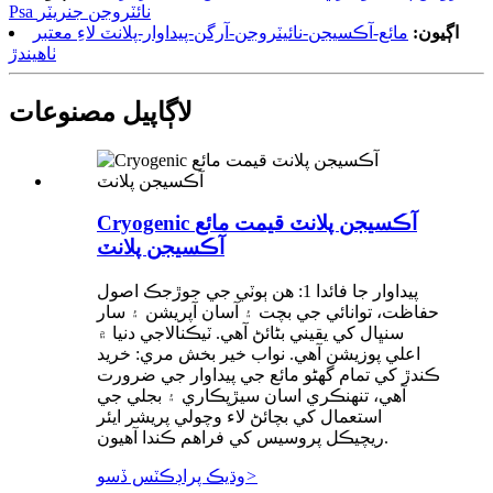
Psa نائٽروجن جنريٽر
اڳيون:
مائع-آڪسيجن-نائيٽروجن-آرگن-پيداوار-پلانٽ لاءِ معتبر
ٺاهيندڙ
لاڳاپيل مصنوعات
Cryogenic آڪسيجن پلانٽ قيمت مائع
آڪسيجن پلانٽ
پيداوار جا فائدا 1: هن ٻوٽي جي جوڙجڪ اصول
حفاظت، توانائي جي بچت ۽ آسان آپريشن ۽ سار
سنڀال کي يقيني بڻائڻ آهي. ٽيڪنالاجي دنيا ۾
اعلي پوزيشن آهي. نواب خير بخش مري: خريد
ڪندڙ کي تمام گهڻو مائع جي پيداوار جي ضرورت
آهي، تنهنڪري اسان سيڙپڪاري ۽ بجلي جي
استعمال کي بچائڻ لاء وچولي پريشر ايئر
ريچيڪل پروسيس کي فراهم ڪندا آهيون.
>
وڌيڪ پراڊڪٽس ڏسو