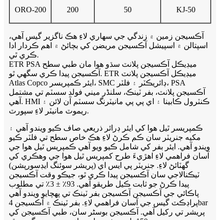
ORO-200
200
50
KJ-50
آڪسيجن زمين ۾ زندگي جي سهاري لاءِ هڪ ناگزير گيس آهي،
اسپتالن ۾ اسپيشل آڪسيجن مريضن کي بچائڻ ۾ اهم ڪردار ادا
ڪري ٿي.
ETR PSA ميڊيڪل آڪسيجن پلانٽ سڌو هوا مان طبي سطح
آڪسيجن پيدا ڪري سگهي ٿو. ETR ميڊيڪل آڪسيجن پلانٽ
Atlas Copco ايئر ڪمپريسر، SMC ڊائريڪٽر ۽ فلٽر، PSA
آڪسيجن پلانٽ، بفر ٽينڪ، سلنڈر ميني فولڊ سسٽم تي مشتمل
آهي. HMI ڪنٽرول ڪابينا ۽ اي پي پي مانيٽرنگ سسٽم آن لائن ۽
ريموٽ مانيٽر لاءِ سپورٽ.
ڪمپريسر ٿيل هوا کي ايئر ڊرائر ذريعي صاف ڪيو ويندو آهي ۽
مکيه جنريٽر سان ڪم ڪرڻ لاءِ هڪ خاص سطح تي فلٽر ڪيو
ويندو آهي. ايئر بفر کي شامل ڪيو ويو آهي ڪمپريس ٿيل هوا جي
آسان فراهمي لاءِ اهڙيءَ طرح کمپريس ٿيل هوا جي وهڪري کي
گهٽائڻ لاءِ. جنريٽر پي ايس اي (پريشر سوئنگ ايڊسورپشن)
ٽيڪنالاجي سان آڪسيجن پيدا ڪري ٿو، جيڪو وقت آڪسيجن
پيدا ڪرڻ جو ثابت ڪيل طريقو آهي. 93٪ ± 3٪ تي مطلوب
پاڪائي جي آڪسيجن آڪسيجن بفر ٽينڪ تي پهچايو ويندو آهي
پراڊڪٽ گيس جي آسان فراهمي لاءِ. بفر ٽينڪ ۾ آڪسيجن 4bar
پريشر تي رکيل آهي. آڪسيجن بوسٹر سان، طبي آڪسيجن کي