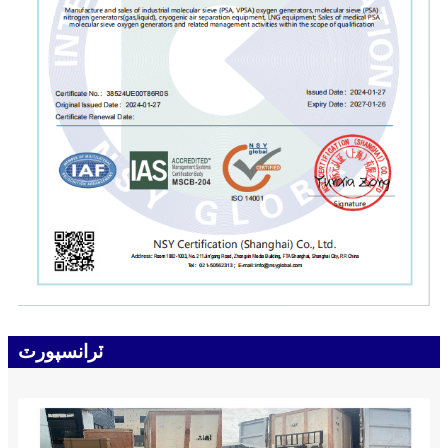
ٽرانسپورٽ