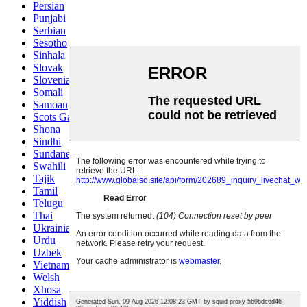
Persian
Punjabi
Serbian
Sesotho
Sinhala
Slovak
Slovenian
Somali
Samoan
Scots Gaelic
Shona
Sindhi
Sundanese
Swahili
Tajik
Tamil
Telugu
Thai
Ukrainian
Urdu
Uzbek
Vietnamese
Welsh
Xhosa
Yiddish