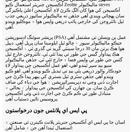
آڪسيجن جنريٽر استعمال ڪيو Zeolite ماليڪيولر sieves
آڪسيجن کي هوا کان الڳ ڪرڻ لاءِ. آڪسيجن اعليٰ پاڪيزگي
سان پهچائي ويندي آهي جڏهن ته ماليڪيولر سائيوز ذريعي جذب
ٿيل نائٽروجن کي خارجي پائپ ذريعي واپس هوا ۾ موڪليو ويندو
آهي.
پريشر سوئنگ ادسورپشن (PSA) عمل ٻن ويسلن تي مشتمل آھي
جيڪو ماليڪيولر سيوز ۽ چالو ٿيل ايلومينا سان ڀريل آھي. دٻيل
هوا هڪ برتن مان 30 درجا سينٽي گريڊ تي گذري ٿي ۽ آڪسيجن
هڪ پيداوار گيس جي طور تي پيدا ٿئي ٿي. نائٽروجن خارج ٿيل
گئس جي طور تي واپس فضا ۾ خارج ٿئي ٿي. جڏهن ماليڪيولر
سيو بيڊ سير ٿيندو آهي، اهو عمل آڪسيجن جي پيداوار لاءِ
خودڪار والوز ذريعي ٻئي بيڊ تي تبديل ڪيو ويندو آهي. اهو ڪيو
ويندو آهي جڏهن سٿري ٿيل بستري کي ٻيهر پيدا ڪرڻ جي
اجازت ڏني وڃي ته ڊپريسرائيزيشن ۽ هوا جي دٻاء کي صاف
ڪرڻ سان. ٻن جهازن کي آڪسيجن جي پيداوار ۽ بحالي ۾
متبادل طور تي ڪم ڪرڻ جي اجازت ڏني وئي آڪسيجن
پروسيس تائين دستياب آهي.
پي ايس اي پلانٽس جون درخواستون
اسان جا پي ايس اي آڪسيجن جنريٽر پلانٽ ڪيترن ئي صنعتن ۾
استعمال ٿيندا آهن جن ۾ شامل آهن: