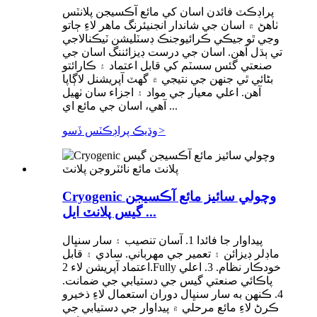
پراڊڪٽ فائدن اسان کي مائع آڪسيجن پلانٽس
ٺاهڻ ۾ اسان جي شاندار انجنيئرنگ ماهر لاءِ ڄاتو
وڃي ٿو جيڪي ڪرائيوجنڪ ڊسٽليشن ٽيڪنالاجي
تي ٻڌل آهن. اسان جي درست ڊيزائننگ اسان جي
صنعتي گئس سسٽم کي قابل اعتماد ۽ ڪارائتو
بڻائي ٿي جنهن جي نتيجي ۾ گهٽ آپريشنل لاڳاپا
آهن. اعلي معيار جي مواد ۽ اجزاء سان ٺهيل
آهي، اسان جي مائع اي ...
>
وڌيڪ پراڊڪٽس ڏسو
Cryogenic وچولي سائيز مائع آڪسيجن
گيس پلانٽ ايل ...
پيداوار جا فائدا 1. آسان تنصيب ۽ سار سنڀال
ماڊلر ڊيزائن ۽ تعمير جي مهرباني. سادي ۽ قابل
اعتماد آپريشن لاء 2.Fully خودڪار نظام. 3. اعلي
پاڪائي صنعتي گيس جي دستيابي جي ضمانت.
4. ڪنهن به سار سنڀال دوران استعمال لاءِ ذخيرو
ڪرڻ لاءِ مائع مرحلي ۾ پيداوار جي دستيابي جي