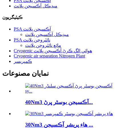
PSA آڪسيجن پلانٽ
ميڊيڪل آڪسيجن پلانٽ
ڪيٽيگريون
PSA آڪسيجن پلانٽ
ميڊيڪل آڪسيجن پلانٽ
PSA نائٽروجن پلانٽ
مائع نائٽروجن پلانٽ
Cryogenic هوائي الڳ ڪرڻ آڪسيجن پلانٽ
Cryogenic air separation Nitrogen Plant
ڪمپريسر
نمايان مصنوعات
40Nm3 آڪسيجن بوسٹر ڀرڻ...
30Nm3 هاء پريشر آڪسيجن ...