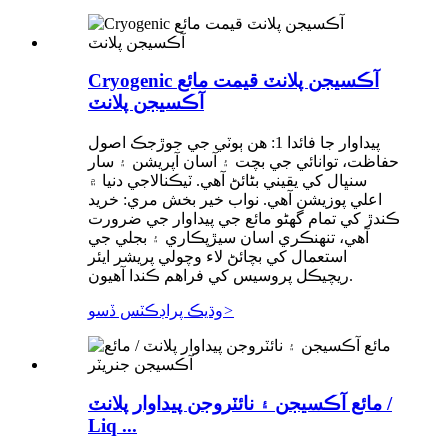
Cryogenic آڪسيجن پلانٽ قيمت مائع
آڪسيجن پلانٽ
پيداوار جا فائدا 1: هن ٻوٽي جي جوڙجڪ اصول
حفاظت، توانائي جي بچت ۽ آسان آپريشن ۽ سار
سنڀال کي يقيني بڻائڻ آهي. ٽيڪنالاجي دنيا ۾
اعلي پوزيشن آهي. نواب خير بخش مري: خريد
ڪندڙ کي تمام گهڻو مائع جي پيداوار جي ضرورت
آهي، تنهنڪري اسان سيڙپڪاري ۽ بجلي جي
استعمال کي بچائڻ لاء وچولي پريشر ايئر
ريچيڪل پروسيس کي فراهم ڪندا آهيون.
>
وڌيڪ پراڊڪٽس ڏسو
مائع آڪسيجن ۽ نائٽروجن پيداوار پلانٽ /
Liq ...