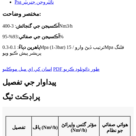
مختصر وضاحت:
: 3-400Nm3/h
آڪسيجن جي گنجائش
:93%-95%
آڪسيجن جي صفائي
ٻاھرين دٻاءُ
: 0.1-0.3Mpa (1-3bar) ترتيب ڏيڻ وارو / 15Mpa فلنگ
پريشر پيش ڪيو ويو
PDF طور ڊائونلوڊ ڪريو
اسان کي اي ميل موڪليو
پيداوار جي تفصيل
پراڊڪٽ ٽيگ
هوائي صفائي
مؤثر گئس واپرائڻ
ٻاڦ (Nm³/h)
تفصيل
(Nm³/h)
جو نظام