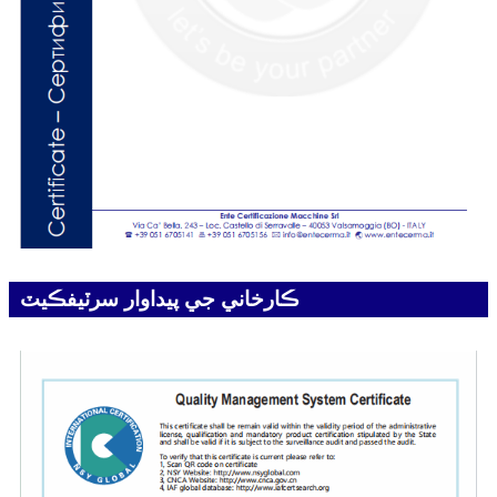
ڪارخاني جي پيداوار سرٽيفڪيٽ