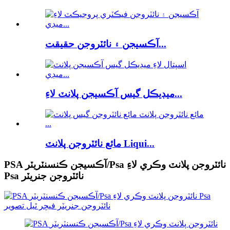
آڪسيجن ۽ نائٽروجن حقيقت...
ميڊيڪل گيس آڪسيجن پلانٽ لاءِ...
مائع نائٽروجن پلانٽ Liqui...
PSA آڪسيجن ڪنسنٽريٽر/Psa نائٽروجن پلانٽ وڪري لاءِ
Psa نائٽروجن جنريٽر