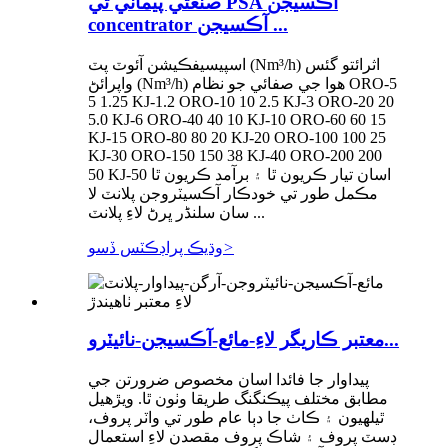
صنعتي پيماني تي PSA آڪسيجن
concentrator آڪسيجن ...
اسپيسيفڪيشن آئوٽ پٽ (Nm³/h) اثرائتو گئس
واپرائڻ (Nm³/h) هوا جي صفائي جو نظام ORO-5
5 1.25 KJ-1.2 ORO-10 10 2.5 KJ-3 ORO-20 20
5.0 KJ-6 ORO-40 40 10 KJ-10 ORO-60 60 15
KJ-15 ORO-80 80 20 KJ-20 ORO-100 100 25
KJ-30 ORO-150 150 38 KJ-40 ORO-200 200
50 KJ-50 اسان تيار ڪريون ٿا ۽ برآمد ڪريون ٿا
مڪمل طور تي خودڪار آڪسيٽروجن پلانٽ لا
سان سلنڈر ڀرڻ لاءِ پلانٽ ...
>
وڌيڪ پراڊڪٽس ڏسو
معتبر ڪاريگر لاءِ-مائع-آڪسيجن-نائيٽرو...
پيداوار جا فائدا اسان مخصوص ضرورتن جي
مطابق مختلف پيڪنگنگ طريقا وٺون ٿا. ويڙهيل
ٿيلهيون ۽ ڪاٺ جا دٻا عام طور تي واٽر پروف،
ڊسٽ پروف ۽ شاڪ پروف مقصدن لاءِ استعمال