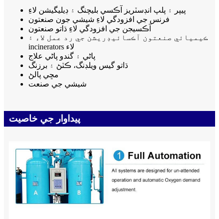
پيپر ۽ پلپ انڊسٽريز آڪسي بليچنگ ۽ ڊيليگيشن لاءِ
فرنس جي افزودگي لاءِ شيشي جون صنعتون
آڪسيجن جي افزودگي لاءِ ڌاتو صنعتون
ڪيميائي صنعتون آڪسائيڊريشن جي رد عمل لاء ۽
incinerators لاء
پاڻي ۽ گندو پاڻي علاج
ڌاتو گيس ويلڊنگ، ڪٽڻ ۽ برزنگ
مڇي پالڻ
شيشي جي صنعت
پيداوار جي خاصيت