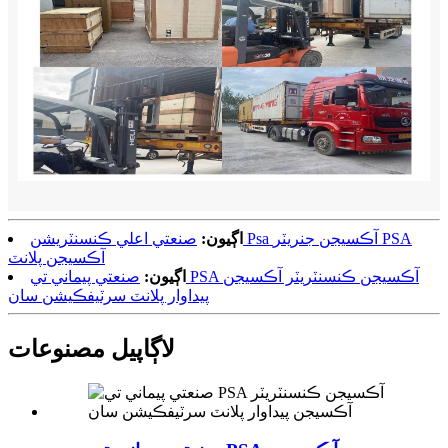
اڳيون:
صنعتي اعلي ڪنسنٽريشن Psa آڪسيجن جنريٽر PSA
آڪسيجن پلانٽ
اڳيون:
صنعتي پيماني تي PSA آڪسيجن ڪنسنٽريٽر آڪسيجن
پيداوار پلانٽ سرٽيفڪيشن سان
لاڳاپيل مصنوعات