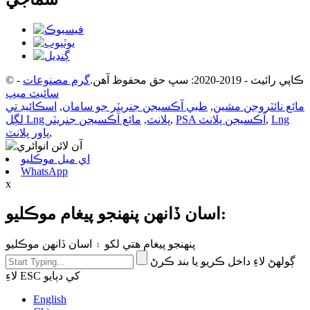
© ڪاپي رائيٽ - 2019-2020: سڀ حق محفوظ آهن.
گرم مصنوعات
-
سائيٽ ميپ
مائع نائٽروجن مشين
,
طبي آڪسيجن جنريٽر جو سامان
,
اسڪائيڊ تي
Lng
,
PSA آڪسيجن پلانٽ
,
لڳل Lng پلانٽ
,
مائع آڪسيجن جنريٽر
,
پاور پلانٽ
اي ميل موڪليو
WhatsApp
x
اسان ڏانهن پنهنجو پيغام موڪليو:
پنهنجو پيغام هتي لکو ۽ اسان ڏانهن موڪليو
ڳولهڻ لاءِ داخل ڪريو يا بند ڪرڻ
لاءِ ESC کي دٻايو
English