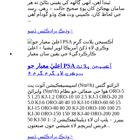
ٿيندا آهن، انهي ڳالهه کي يقيني بڻائڻ ته هر
سامان پهچائڻ کان پوءِ صحيح حالت ۾ رهي. رسد
جي لحاظ کان، ڪمپني وٽ هڪ وڏو گودام آهي
...
>
وڌيڪ پراڊڪٽس ڏسو
اعليٰ معيار جو PSA آڪسيجن پلانٽ
وڪري لاءِ گرم گرم ۾...
اسپيسيفڪيشن آئوٽ پٽ (Nm³/h) اثرائتو گئس
واپرائڻ (Nm³/h) هوا جي صفائي جو نظام ORO-5
5 1.25 KJ-1.2 ORO-10 10 2.5 KJ-3 ORO-20 20
5.0 KJ-6 ORO-40 40 10 KJ-10 ORO-60 60 15
KJ-15 ORO-80 80 20 KJ-20 ORO-100 100 25
KJ-30 ORO-150 150 38 KJ-40 ORO-200 200
50 KJ-50 1: پيپرز ۽ پلپ ان لاءِ ڊيلينائيفڪيشن 2:
فرنس اينريچم لاءِ شيشي جون صنعتون...
>
وڌيڪ پراڊڪٽس ڏسو