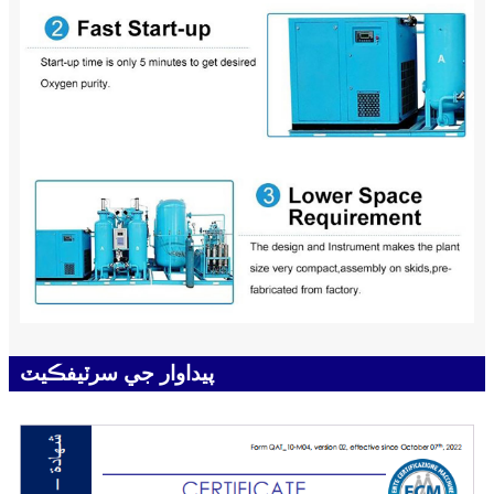
پيداوار جي سرٽيفڪيٽ