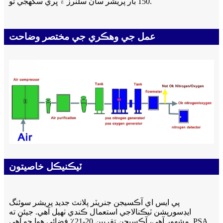
150 بار پريشر سان سلنرز ۾ ڀري سگھجي ٿو.
عمل جي وهڪري جي مختصر وضاحت
ٽيڪنيڪل خاصيتون
پي ايس اي آڪسيجن جنريٽر پلانٽ جديد پريشر سوئنگ
ايڊسورپشن ٽيڪنالاجي استعمال ڪندي ٺهيل آهي. جيئن ته
مشهور آهي، آڪسيجن تقريبن 20-21٪ فضائي هوا جو آهي. PSA