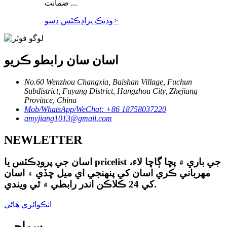
ضمانت ...
>
وڌيڪ پراڊڪٽس ڏسو
اسان سان رابطو ڪريو
No.60 Wenzhou Changxia, Baishan Village, Fuchun
Subdistrict, Fuyang District, Hangzhou City, Zhejiang
Province, China
Mob/WhatsApp/WeChat: +86 18758037220
amyjiang1013@gmail.com
NEWLETTER
اسان جي پروڊڪٽس يا pricelist جي باري ۾ پڇا ڳاڇا لاء،
مهرباني ڪري اسان کي پنهنجي اي ميل ڇڏي ۽ اسان
کي 24 ڪلاڪن اندر رابطي ۾ ٿي ويندي.
انڪوائري هاڻي
سماجي