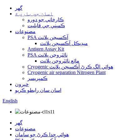
گهر
اسان جي باري ۾
ڪارخاني جو دورو
ڪمپني جي قابليت
مصنوعات
PSA آڪسيجن پلانٽ
ميڊيڪل آڪسيجن پلانٽ
Antigen Assay Kit
PSA نائٽروجن پلانٽ
مائع نائٽروجن پلانٽ
Cryogenic هوائي الڳ ڪرڻ آڪسيجن پلانٽ
Cryogenic air separation Nitrogen Plant
ڪمپريسر
خبرون
اسان سان رابطو ڪريو
English
گهر
مصنوعات
هوائي جدا ڪرڻ جو سامان