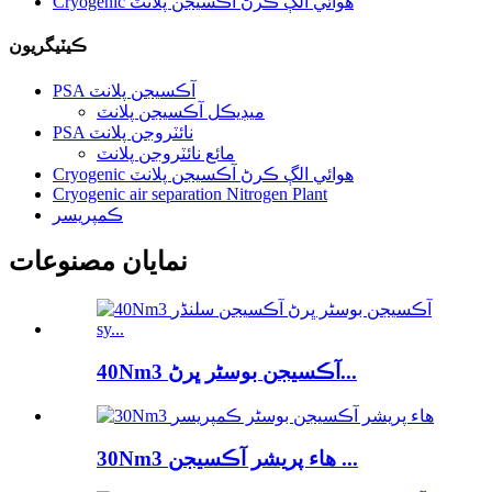
Cryogenic هوائي الڳ ڪرڻ آڪسيجن پلانٽ
ڪيٽيگريون
PSA آڪسيجن پلانٽ
ميڊيڪل آڪسيجن پلانٽ
PSA نائٽروجن پلانٽ
مائع نائٽروجن پلانٽ
Cryogenic هوائي الڳ ڪرڻ آڪسيجن پلانٽ
Cryogenic air separation Nitrogen Plant
ڪمپريسر
نمايان مصنوعات
40Nm3 آڪسيجن بوسٹر ڀرڻ...
30Nm3 هاء پريشر آڪسيجن ...