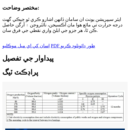
مختصر وضاحت:
ايئر سيپريشن يونٽ ان سامان ڏانهن اشارو ڪري ٿو جيڪي گهٽ
درجه حرارت تي مائع هوا مان آڪسيجن، نائٽروجن ۽ آرگن حاصل
ڪن ٿا، هر جزو جي ابلڻ واري نقطي جي فرق سان.
PDF طور ڊائونلوڊ ڪريو
اسان کي اي ميل موڪليو
پيداوار جي تفصيل
پراڊڪٽ ٽيگ