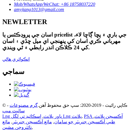
Mob/WhatsApp/WeChat: +86 18758037220
amyjiang1013@gmail.com
NEWLETTER
اسان جي پروڊڪٽس يا pricelist جي باري ۾ پڇا ڳاڇا لاء،
مهرباني ڪري اسان کي پنهنجي اي ميل ڇڏي ۽ اسان
کي 24 ڪلاڪن اندر رابطي ۾ ٿي ويندي.
انڪوائري هاڻي
سماجي
© ڪاپي رائيٽ - 2019-2020: سڀ حق محفوظ آهن.
گرم مصنوعات
-
سائيٽ ميپ
PSA آڪسيجن پلانٽ
,
,
اسڪائيڊ تي لڳل Lng پلانٽ
Lng پاور پلانٽ
,
طبي آڪسيجن جنريٽر جو سامان
,
مائع آڪسيجن جنريٽر
,
مائع
,
نائٽروجن مشين