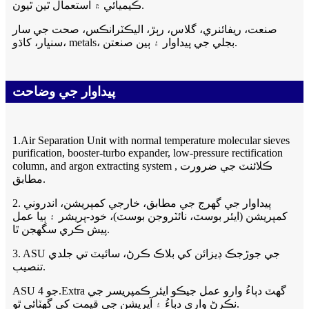
ڪيميائي ۾ استعمال ٿين ٿيون.
صنعت، ريفائنري، گلاس، رٻڙ، اليڪٽرانڪس، صحت جي سار
سنڀار، کاڌو، metals، بجلي جي پيداوار ۽ ٻين صنعتن.
پيداوار جي وضاحت
1.Air Separation Unit with normal temperature molecular sieves
purification, booster-turbo expander, low-pressure rectification
column, and argon extracting system , ڪلائنٽ جي ضرورت
مطابق.
2. پيداوار جي گهرج جي مطابق، خارجي کمپريشن، اندروني
کمپريشن (ايئر بوسٽ، نائٽروجن بوسٽ)، خود-پريشر ۽ ٻيا عمل
پيش ڪري سگھجن ٿا.
3. ASU جي جوڙجڪ ڊيزائن کي بلاڪ ڪرڻ، سائيٽ تي جلدي
تنصيب.
ASU جو 4.Extra گھٽ دٻاءُ وارو عمل جيڪو ايئر ڪمپريسر جي
نڪرڻ واري دٻاءُ ۽ آپريشن جي قيمت کي گھٽائي ٿو.