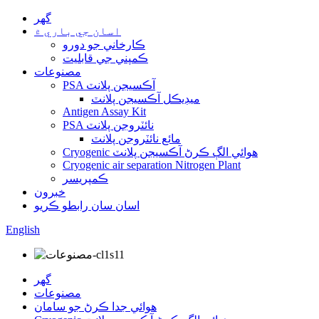
گهر
اسان جي باري ۾
ڪارخاني جو دورو
ڪمپني جي قابليت
مصنوعات
PSA آڪسيجن پلانٽ
ميڊيڪل آڪسيجن پلانٽ
Antigen Assay Kit
PSA نائٽروجن پلانٽ
مائع نائٽروجن پلانٽ
Cryogenic هوائي الڳ ڪرڻ آڪسيجن پلانٽ
Cryogenic air separation Nitrogen Plant
ڪمپريسر
خبرون
اسان سان رابطو ڪريو
English
گهر
مصنوعات
هوائي جدا ڪرڻ جو سامان