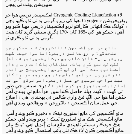
سيپريشن يونٽ تي پهچي.
ايڪسپينڊر ذريعي هوا جو Cryogenic Cooling: Liquefaction لاءِ
هوا کي زيرو گرمي پد تي ٿڌو ڪيو وڃي. Cryogenic ريفريجريشن
۽ کولنگ هڪ انتهائي ڪارائتو ٽربو ايڪسپينڈر ذريعي مهيا ڪيو ويو
آهي، جيڪو هوا کي -165 کان -170 ڊگري سينٽي گريڊ کان هيٺ
گرمي پد تي ٿڌو ڪري ٿو.
مائع هوا جو آڪسيجن ۽ نائٽروجن ۾ علحدگيءَ جو
علحدگيءَ واري ڪالمن ذريعي: اها هوا جيڪا گهٽ
پريشر پليٽ فائن ٽائپ جي هيٽ ايڪسچينجر ۾ داخل
ٿئي ٿي نمي کان پاڪ، تيل کان پاڪ ۽ ڪاربان ڊاءِ
آڪسائيڊ مفت آهي. ان کي گرمي ايڪسچينج جي اندر
ٿڌو ڪيو ويندو آهي ذيلي صفر جي درجه حرارت کان
هيٺ هوا جي توسيع جي عمل ذريعي. اهو توقع آهي ته
اسان ايڪسچينجرز جي گرم آخر ۾ 2 درجا سينس جي طور
تي گهٽ ۾ گهٽ ڊيلٽا حاصل ڪنداسين. هوا مائع ٿي ويندي آهي
جڏهن اها هوا جي الڳ ٿيڻ واري ڪالمن تي پهچندي آهي ۽ اصلاح
جي عمل سان آڪسيجن ۽ نائٽروجن ۾ ورهائجي ويندي آهي.
مائع آڪسيجن کي مائع اسٽوريج ٽينڪ ۾ ذخيرو ڪيو ويندو آهي:
مائع آڪسيجن هڪ مائع اسٽوريج ٽينڪ ۾ ڀريو ويندو آهي جيڪو
هڪ خودڪار سسٽم ٺاهيندي مائع سان ڳنڍيل آهي. ٽينڪ مان
مائع آڪسيجن ڪڍڻ لاء هڪ نلي پائپ استعمال ڪيو ويندو آهي.