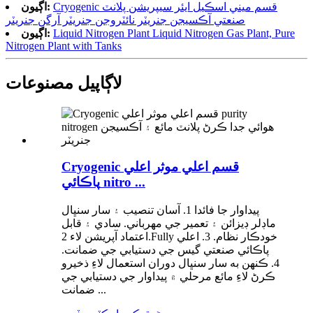
Cryogenic قسم ميني اسڪيل ايئر سيپريشن پلانٽ
اڳيون:
صنعتي آڪسيجن جنريٽر نائٽروجن جنريٽر آرگن جنريٽر
Liquid Nitrogen Plant Liquid Nitrogen Gas Plant, Pure
اڳيون:
Nitrogen Plant with Tanks
لاڳاپيل مصنوعات
Cryogenic قسم اعلي موثر اعلي
پاڪائي nitro ...
پيداوار جا فائدا 1. آسان تنصيب ۽ سار سنڀال
ماڊلر ڊيزائن ۽ تعمير جي مهرباني. سادي ۽ قابل
اعتماد آپريشن لاء 2.Fully خودڪار نظام. 3. اعلي
پاڪائي صنعتي گيس جي دستيابي جي ضمانت.
4. ڪنهن به سار سنڀال دوران استعمال لاءِ ذخيرو
ڪرڻ لاءِ مائع مرحلي ۾ پيداوار جي دستيابي جي
ضمانت ...