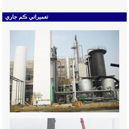
تعميراتي ڪم جاري