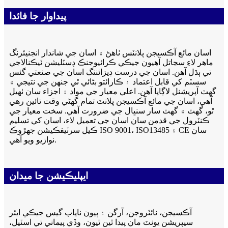
پيداوار جا فائدا
اسان مائع آڪسيجن پلانٽس ٺاهڻ ۾ اسان جي شاندار انجنيئرنگ
ماهر لاءِ سڃاتل آهيون جيڪي ڪرائيوجنڪ ڊسٽليشن ٽيڪنالاجي
تي ٻڌل آهن. اسان جي درست ڊيزائننگ اسان جي صنعتي گئس
سسٽم کي قابل اعتماد ۽ ڪارائتو بڻائي ٿي جنهن جي نتيجي ۾
گهٽ آپريشنل لاڳاپا آهن. اعلي معيار جي مواد ۽ اجزاء سان ٺهيل
آهي، اسان جي مائع آڪسيجن پلانٽ تمام گهڻي وقت تائين رهي
ٿو، گهٽ ۾ گهٽ سار سنڀال جي ضرورت آهي. سخت معيار جي
ڪنٽرول جي قدمن سان اسان جي تعميل لاء، اسان کي تسليم
ڪيل سرٽيفڪيشن جهڙوڪ ISO 9001، ISO13485 ۽ CE سان
نوازيو ويو آهي.
ايپليڪيشن جا ميدان
آڪسيجن، نائٽروجن، آرگن ۽ ٻيون ناياب گيس جيڪي ايئر
سيپريشن يونٽ مان پيدا ٿين ٿيون، وڏي پيماني تي اسٽيل،