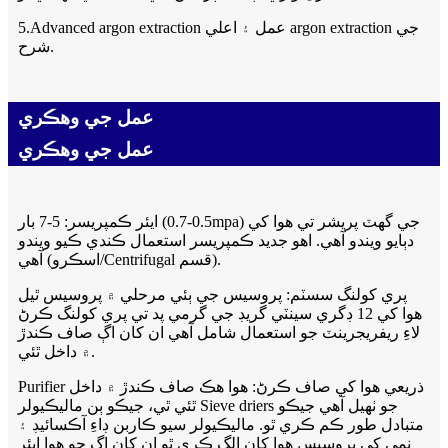
5.Advanced argon extraction عمل ۽ اعلي argon extraction جي
شرح.
عمل جي وهڪري
عمل جي وهڪري
ايئر ڪمپريسر: 5-7 بار (0.5-0.7mpa) جي گھٽ پريشر تي هوا کي
دٻايو ويندو آهي. اهو جديد ڪمپريسر استعمال ڪندي ڪيو ويندو
آهي (اسڪرو/Centrifugal قسم).
پري کولنگ سسٽم: پروسيس جي ٻئي مرحلي ۾ پروسيس ٿيل
هوا کي 12 ڊگري سينٽي گريڊ جي گرمي پد تي پري کولنگ ڪرڻ
لاءِ ريفريجرينٽ جو استعمال شامل آهي ان کان اڳ صاف ڪندڙ
۾ داخل ٿئي.
Purifier ذريعي هوا کي صاف ڪرڻ: هوا هڪ صاف ڪندڙ ۾ داخل
ٿئي ٿي، جيڪو ٻن ماليڪيولر Sieve driers جو ٺهيل آهي جيڪو
متبادل طور ڪم ڪري ٿو. ماليڪيولر سيو ڪاربن ڊاءِ آڪسائيڊ ۽
نمي کي پروسيس هوا کان الڳ ڪري ٿو ان کان اڳ جو هوا ايئر