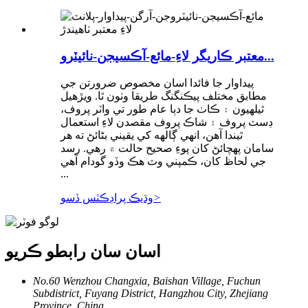
معتبر ڪاريگر لاءِ-مائع-آڪسيجن-نائيٽرو...
پيداوار جا فائدا اسان مخصوص ضرورتن جي
مطابق مختلف پيڪنگنگ طريقا وٺون ٿا. ويڙهيل
ٿيلهيون ۽ ڪاٺ جا دٻا عام طور تي واٽر پروف،
ڊسٽ پروف ۽ شاڪ پروف مقصدن لاءِ استعمال
ٿيندا آهن، انهي ڳالهه کي يقيني بڻائڻ ته هر
سامان پهچائڻ کان پوءِ صحيح حالت ۾ رهي. رسد
جي لحاظ کان، ڪمپني وٽ هڪ وڏو گودام آهي
...
>
وڌيڪ پراڊڪٽس ڏسو
اسان سان رابطو ڪريو
No.60 Wenzhou Changxia, Baishan Village, Fuchun
Subdistrict, Fuyang District, Hangzhou City, Zhejiang
Province, China