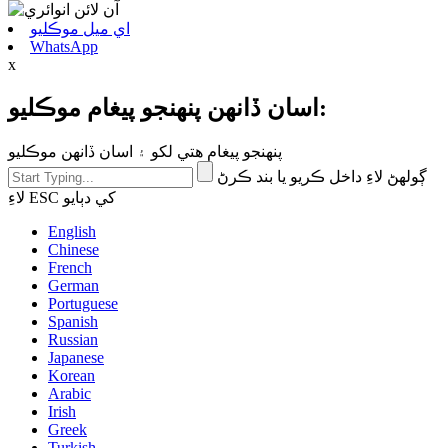
اي ميل موڪليو
WhatsApp
x
اسان ڏانهن پنهنجو پيغام موڪليو:
پنهنجو پيغام هتي لکو ۽ اسان ڏانهن موڪليو
ڳولهڻ لاءِ داخل ڪريو يا بند ڪرڻ
لاءِ ESC کي دٻايو
English
Chinese
French
German
Portuguese
Spanish
Russian
Japanese
Korean
Arabic
Irish
Greek
Turkish