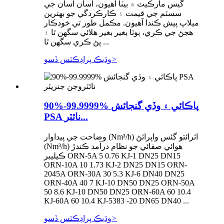
گيس مارڪيٽ ۾ بيٺا آهيون، اسان اسان جي
سسٽم جي قيمت ۽ ڪارڪردگي جو بهترين
ميلاپ پيش ڪندا آهيون. مڪمل طور تي خودڪار
هجڻ جي ڪري، ٻوٽا بغير بغير هلائي سگهن ٿا ۽
پڻ ڪري سگهن ٿا ...
>
وڌيڪ پراڊڪٽس ڏسو
90%-99.9999% پاڪائي ۽ وڏي گنجائش
PSA نائٽر...
وضاحت جي پيداوار (Nm³/h) اثرائتو گئس واپرائڻ
(Nm³/h) هوائي صفائي جو نظام درآمد ڪندڙ
ڪيليبر ORN-5A 5 0.76 KJ-1 DN25 DN15
ORN-10A 10 1.73 KJ-2 DN25 DN15 ORN-
2045A ORN-30A 30 5.3 KJ-6 DN40 DN25
ORN-40A 40 7 KJ-10 DN50 DN25 ORN-50A
50 8.6 KJ-10 DN50 DN25 ORN-60A 60 10.4
KJ-60A 60 10.4 KJ-5383 -20 DN65 DN40 ...
>
وڌيڪ پراڊڪٽس ڏسو