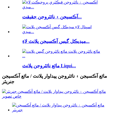
آڪسيجن ۽ نائٽروجن حقيقت...
ميڊيڪل گيس آڪسيجن پلانٽ لاءِ...
مائع نائٽروجن پلانٽ Liqui...
مائع آڪسيجن ۽ نائٽروجن پيداوار پلانٽ / مائع آڪسيجن
جنريٽر