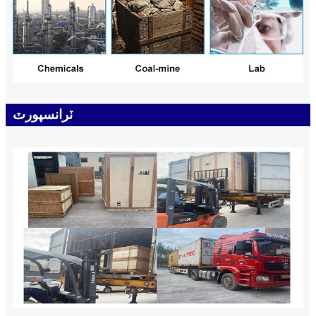
ٽرانسپورٽ