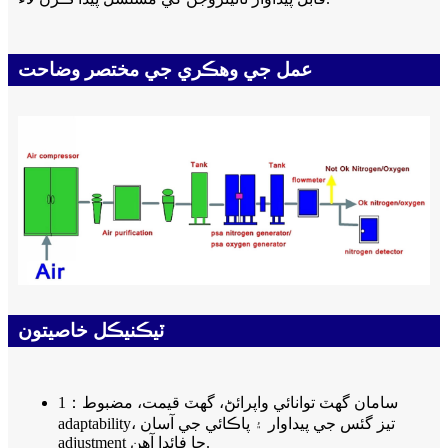
عمل جي وهڪري جي مختصر وضاحت
ٽيڪنيڪل خاصيتون
1：سامان گهٽ توانائي واپرائڻ، گهٽ قيمت، مضبوط
adaptability، تيز گئس جي پيداوار ۽ پاڪائي جي آسان
adjustment جا فائدا آهن.