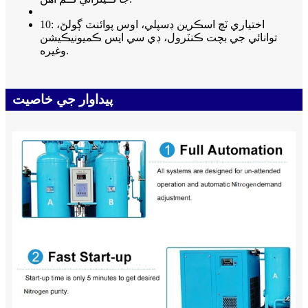
10: اختياري ٽچ اسڪرين ڊسپلي، اوس پوائنٽ ڳولڻ،
توانائي جي بچت ڪنٽرول، ڊي سي ايس ڪميونيڪيشن
وغيره.
پيداوار جي خاصيت