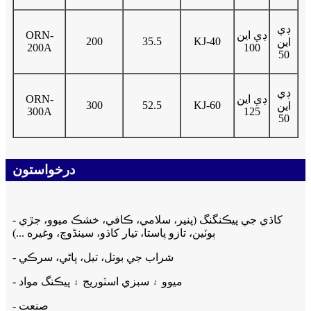
ڊي
ڊي اين
ORN-
200
35.5
KJ-40
اين
200A
100
50
ڊي
ڊي اين
ORN-
300
52.5
KJ-60
اين
300A
125
50
درخواستون
- کاڌي جي پيڪنگنگ (پنير، سلامي، ڪافي، خشڪ ميوو، جڙي
ٻوٽين، تازو پاستا، تيار کاڌو، سینڈوچ، وغيره ...)
- شراب جي بوتل، تيل، پاڻي، سرڪي
- ميوو ۽ سبزي اسٽوريج ۽ پيڪنگ مواد
- صنعت