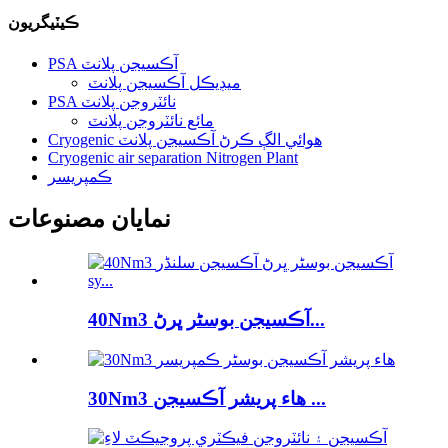
ڪيٽيگريون
PSA آڪسيجن پلانٽ
ميڊيڪل آڪسيجن پلانٽ
PSA نائٽروجن پلانٽ
مائع نائٽروجن پلانٽ
Cryogenic هوائي الڳ ڪرڻ آڪسيجن پلانٽ
Cryogenic air separation Nitrogen Plant
ڪمپريسر
نمايان مصنوعات
40Nm3 آڪسيجن بوسٹر ڀرڻ...
30Nm3 هاء پريشر آڪسيجن ...