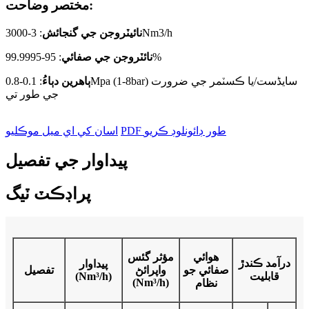
مختصر وضاحت:
: 3-3000Nm3/h
نائيٽروجن جي گنجائش
: 95-99.9995%
نائٽروجن جي صفائي
ٻاھرين دٻاءُ
: 0.1-0.8Mpa (1-8bar) سایڈست/يا ڪسٽمر جي ضرورت
جي طور تي
PDF طور ڊائونلوڊ ڪريو
اسان کي اي ميل موڪليو
پيداوار جي تفصيل
پراڊڪٽ ٽيگ
هوائي
مؤثر گئس
درآمد ڪندڙ
پيداوار
صفائي جو
واپرائڻ
تفصيل
قابليت
(Nm³/h)
(Nm³/h)
نظام