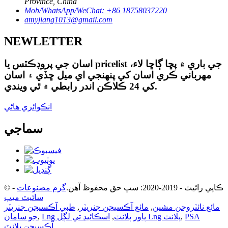
Province, China
Mob/WhatsApp/WeChat: +86 18758037220
amyjiang1013@gmail.com
NEWLETTER
اسان جي پروڊڪٽس يا pricelist جي باري ۾ پڇا ڳاڇا لاء،
مهرباني ڪري اسان کي پنهنجي اي ميل ڇڏي ۽ اسان
کي 24 ڪلاڪن اندر رابطي ۾ ٿي ويندي.
انڪوائري هاڻي
سماجي
© ڪاپي رائيٽ - 2019-2020: سڀ حق محفوظ آهن.
گرم مصنوعات
-
سائيٽ ميپ
مائع نائٽروجن مشين
,
مائع آڪسيجن جنريٽر
,
طبي آڪسيجن جنريٽر
PSA
,
اسڪائيڊ تي لڳل Lng پلانٽ
Lng پاور پلانٽ
,
,
جو سامان
,
آڪسيجن پلانٽ