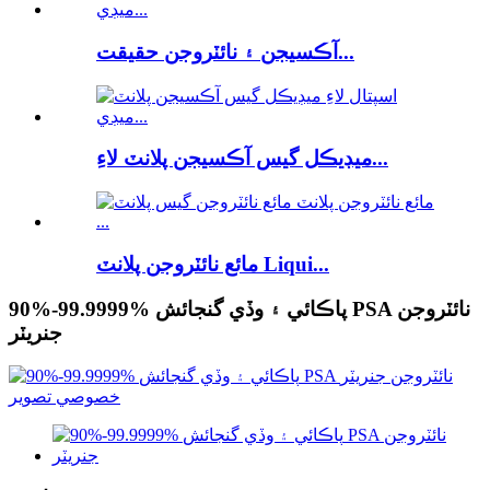
آڪسيجن ۽ نائٽروجن حقيقت...
ميڊيڪل گيس آڪسيجن پلانٽ لاءِ...
مائع نائٽروجن پلانٽ Liqui...
90%-99.9999% پاڪائي ۽ وڏي گنجائش PSA نائٽروجن
جنريٽر