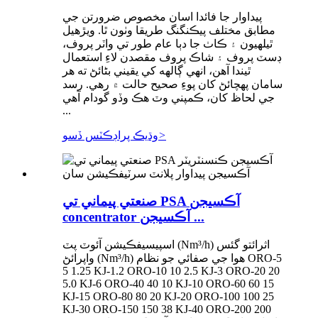
پيداوار جا فائدا اسان مخصوص ضرورتن جي
مطابق مختلف پيڪنگنگ طريقا وٺون ٿا. ويڙهيل
ٿيلهيون ۽ ڪاٺ جا دٻا عام طور تي واٽر پروف،
ڊسٽ پروف ۽ شاڪ پروف مقصدن لاءِ استعمال
ٿيندا آهن، انهي ڳالهه کي يقيني بڻائڻ ته هر
سامان پهچائڻ کان پوءِ صحيح حالت ۾ رهي. رسد
جي لحاظ کان، ڪمپني وٽ هڪ وڏو گودام آهي
...
>
وڌيڪ پراڊڪٽس ڏسو
صنعتي پيماني تي PSA آڪسيجن
concentrator آڪسيجن ...
اسپيسيفڪيشن آئوٽ پٽ (Nm³/h) اثرائتو گئس
واپرائڻ (Nm³/h) هوا جي صفائي جو نظام ORO-5
5 1.25 KJ-1.2 ORO-10 10 2.5 KJ-3 ORO-20 20
5.0 KJ-6 ORO-40 40 10 KJ-10 ORO-60 60 15
KJ-15 ORO-80 80 20 KJ-20 ORO-100 100 25
KJ-30 ORO-150 150 38 KJ-40 ORO-200 200