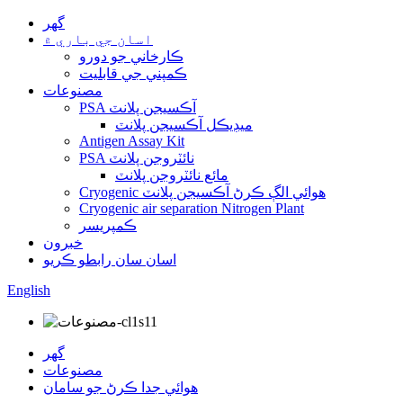
گهر
اسان جي باري ۾
ڪارخاني جو دورو
ڪمپني جي قابليت
مصنوعات
PSA آڪسيجن پلانٽ
ميڊيڪل آڪسيجن پلانٽ
Antigen Assay Kit
PSA نائٽروجن پلانٽ
مائع نائٽروجن پلانٽ
Cryogenic هوائي الڳ ڪرڻ آڪسيجن پلانٽ
Cryogenic air separation Nitrogen Plant
ڪمپريسر
خبرون
اسان سان رابطو ڪريو
English
گهر
مصنوعات
هوائي جدا ڪرڻ جو سامان