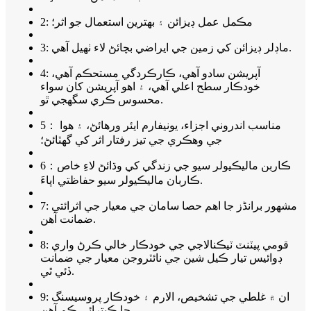
2: مڪمل عمل ڊيزائن ۽ بهترين استعمال جو اثر؛
3: ماڊلر ڊيزائن کي زمين جي ايراضي بچائڻ لاء ٺهيل آهي.
4: آپريشن سادو آهي، ڪارڪردگي مستحڪم آهي،
خودڪار سطح اعلي آهي، ۽ اهو آپريشن کان سواء
محسوس ڪري سگهجي ٿو.
5： مناسب اندروني اجزاء، يونيفارم ايئر ورهائڻ، ۽ هوا
جي وهڪري جي تيز رفتار اثر کي گھٽائڻ؛
6：ڪاربن ماليڪيولر سيو جي زندگي کي وڌائڻ لاءِ خاص
ڪاربان ماليڪيولر سيو حفاظتي اپاءَ.
7: مشهور برانڈز جا اهم حصا سامان جي معيار جي اثرائتي
ضمانت آهن.
8: قومي پيٽنٽ ٽيڪنالاجي جي خودڪار خالي ڪرڻ واري
ڊوائيس تيار ڪيل شين جي نائٽروجن معيار جي ضمانت
ڏئي ٿي.
9: ان ۾ غلطي جي تشخيص، الارم ۽ خودڪار پروسيسنگ
جا ڪيترائي ڪم آهن.