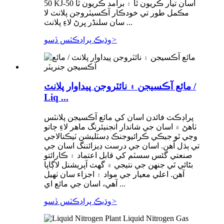
50 KJ-50 اسان تيار ڪريون ٿا ۽ برآمد ڪريون ٿا
مڪمل طور تي خودڪار آڪسيٽروجن پلانٽ لا
سان سلنڈر ڀرڻ لاءِ پلانٽ ...
>
وڌيڪ پراڊڪٽس ڏسو
مائع آڪسيجن ۽ نائٽروجن پيداوار پلانٽ /
Liq ...
پراڊڪٽ فائدن اسان کي مائع آڪسيجن پلانٽس
ٺاهڻ ۾ اسان جي شاندار انجنيئرنگ ماهر لاءِ ڄاتو
وڃي ٿو جيڪي ڪرائيوجنڪ ڊسٽليشن ٽيڪنالاجي
تي ٻڌل آهن. اسان جي درست ڊيزائننگ اسان جي
صنعتي گئس سسٽم کي قابل اعتماد ۽ ڪارائتو
بڻائي ٿي جنهن جي نتيجي ۾ گهٽ آپريشنل لاڳاپا
آهن. اعلي معيار جي مواد ۽ اجزاء سان ٺهيل
آهي، اسان جي مائع اي ...
>
وڌيڪ پراڊڪٽس ڏسو