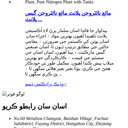
مائع نائٽروجن پلانٽ مائع نائٽروجن گيس
پلانٽ ...
پيداوار جا فائدا اسان سلنڈر ڀرڻ لاءِ آڪسيجن
پلانٽ ٺاهيندا آهيون بهترين مواد ۽ اجزاء سان.
اسان ٻوٽن کي ڪسٽمر جي ضرورتن ۽ مقامي
حالتن جي مطابق ترتيب ڏيون ٿا. اسان صنعتي
گيس مارڪيٽ ۾ بيٺا آهيون، اسان اسان جي
سسٽم جي قيمت ۽ ڪارڪردگي جو بهترين
ميلاپ پيش ڪندا آهيون. مڪمل طور تي خودڪار
هجڻ جي ڪري، ٻوٽا بغير بغير هلائي سگهن ٿا ۽
پڻ ڪري سگهن ٿا ...
>
وڌيڪ پراڊڪٽس ڏسو
اسان سان رابطو ڪريو
No.60 Wenzhou Changxia, Baishan Village, Fuchun
Subdistrict, Fuyang District, Hangzhou City, Zhejiang