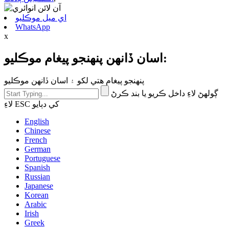
اي ميل موڪليو
WhatsApp
x
اسان ڏانهن پنهنجو پيغام موڪليو:
پنهنجو پيغام هتي لکو ۽ اسان ڏانهن موڪليو
ڳولهڻ لاءِ داخل ڪريو يا بند ڪرڻ
لاءِ ESC کي دٻايو
English
Chinese
French
German
Portuguese
Spanish
Russian
Japanese
Korean
Arabic
Irish
Greek