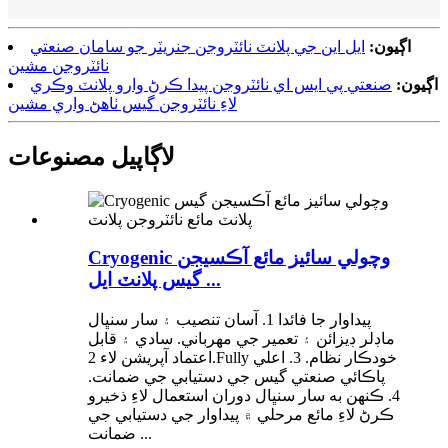
اڳيون:
ايل اين جي پلانٽ نائٽروجن جنريٽر جو سامان صنعتي
نائٽروجن مشين
اڳيون:
صنعتي پي ايس اي نائٽروجن پيدا ڪرڻ وارو پلانٽ وڪري
لاءِ نائٽروجن گيس ٺاهڻ واري مشين
لاڳاپيل مصنوعات
Cryogenic وچولي سائيز مائع آڪسيجن
گيس پلانٽ ايل ...
پيداوار جا فائدا 1. آسان تنصيب ۽ سار سنڀال
ماڊلر ڊيزائن ۽ تعمير جي مهرباني. سادي ۽ قابل
اعتماد آپريشن لاء 2.Fully خودڪار نظام. 3. اعلي
پاڪائي صنعتي گيس جي دستيابي جي ضمانت.
4. ڪنهن به سار سنڀال دوران استعمال لاءِ ذخيرو
ڪرڻ لاءِ مائع مرحلي ۾ پيداوار جي دستيابي جي
ضمانت ...