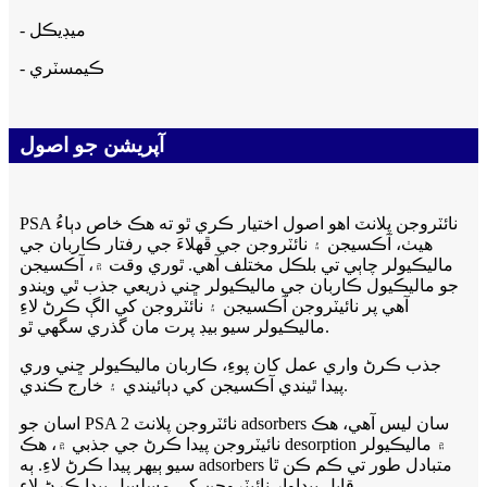
- ميڊيڪل
- ڪيمسٽري
آپريشن جو اصول
PSA نائٽروجن پلانٽ اهو اصول اختيار ڪري ٿو ته هڪ خاص دٻاءُ
هيٺ، آڪسيجن ۽ نائٽروجن جي ڦهلاءَ جي رفتار ڪاربان جي
ماليڪيولر چاٻي تي بلڪل مختلف آهي. ٿوري وقت ۾، آڪسيجن
جو ماليڪيول ڪاربان جي ماليڪيولر ڇني ذريعي جذب ٿي ويندو
آهي پر نائيٽروجن آڪسيجن ۽ نائٽروجن کي الڳ ڪرڻ لاءِ
ماليڪيولر سيو بيڊ پرت مان گذري سگهي ٿو.
جذب ڪرڻ واري عمل کان پوءِ، ڪاربان ماليڪيولر ڇني وري
پيدا ٿيندي آڪسيجن کي دٻائيندي ۽ خارج ڪندي.
اسان جو PSA نائٽروجن پلانٽ 2 adsorbers سان ليس آهي، هڪ
نائيٽروجن پيدا ڪرڻ جي جذبي ۾، هڪ desorption ۾ ماليڪيولر
سيو ٻيهر پيدا ڪرڻ لاءِ. ٻه adsorbers متبادل طور تي ڪم ڪن ٿا
قابل پيداوار نائيٽروجن کي مسلسل پيدا ڪرڻ لاء.