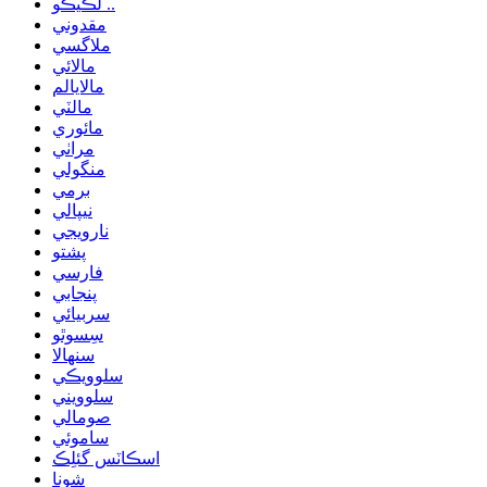
لڪيڪو ..
مقدوني
ملاگسي
مالائي
مالايالم
مالٽي
مائوري
مراٺي
منگولي
برمي
نيپالي
نارويجي
پشتو
فارسي
پنجابي
سربيائي
سِسوٿو
سنھالا
سلوويڪي
سلوويني
صومالي
ساموئي
اسڪاٽس گئلِڪ
شونا