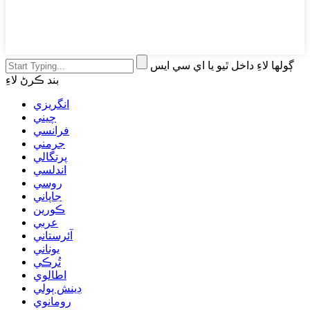
ڳولھا لاءِ داخل ٿيو يا اي سي ايس
بند ڪرڻ لاءِ
انگريزي
چيني
فرانسي
جرمني
پرتگالي
اندلسي
روسي
جاپاني
ڪورين
عربي
آئرستاني
يوناني
تُرڪي
اطالوي
ڊينش ٻولي
رومانوي