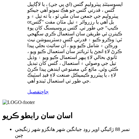
ايسوسيئٽڊ پيٽروليم گئس (اي پي جي) ، يا لاڳاپيل
گئس ، قدرتي گئس جو هڪ نمونو آهي جيڪو
پيٽروليم جي جمعن سان ملي ٿو ، يا ته تيل ۾ و
orيل آهي يا رزروائر ۾ تيل مٿان مفت ”گئس
ڪيپ“ جي طور تي. گئس پروسيسنگ کان پوءِ
ڪيترن ئي طريقن سان استعمال ڪري سگھجي
ٿي: وڪرو ڪيو ۽ قدرتي گئس ڊسٽريبيوشن نيٽ
ورڪن ۾ شامل ڪيو ويو ، آن سائيٽ بجلي پيدا
ڪرڻ لاءِ انجڻ يا ٽربائنز سان استعمال ڪيو ويو ،
ثانوي بحالي لاءِ ٻيهر استعمال ڪيو ويو ۽ وڌيل
تيل جي وصولي ۾ استعمال ، گئس کان تبديل
ڪئي وئي. مائع کي مصنوعي ايندھن پيدا ڪرڻ
لاءِ ، يا پيٽررو ڪيميڪل صنعت لاءِ فيڊ اسٽيڪ
جي طور تي استعمال ٿيندو آهي.
جاچ
تفصيل
اسان سان رابطو ڪريو
نمبر 88 ژائيگي اوڀر روڊ جيانگين شهر ھانگزو شھر زنگيجي
چين