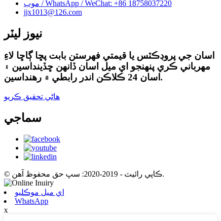
موب / WhatsApp / WeChat: +86 18758037220
jjx1013@126.com
نيوز ليٽر
اسان جي پروڊڪٽس يا قيمتي فهرستن بابت پڇا ڳاڇا لاءِ
مهرباني ڪري پنهنجو اي ميل اسان ڏانهن ڇڏينداسين ۽
اسان 24 ڪلاڪن اندر رابطي ۾ رهنداسين.
هاڻي تحقيق ڪريو
سماجي
© ڪاپي رائيٽ - 2019-2020: سڀ حق محفوظ آهن.
اي ميل موڪليو
WhatsApp
x