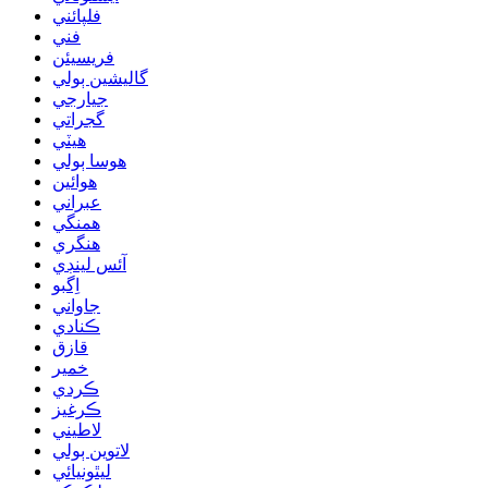
فلپائني
فني
فريسيئن
گاليشين ٻولي
جيارجي
گجراتي
هيٽي
هوسا ٻولي
هوائين
عبراني
همنگي
هنگري
آئس لينڊي
اِگبو
جاواني
ڪنادي
قازق
خمير
ڪردي
ڪرغيز
لاطيني
لاتوين ٻولي
ليٿونيائي