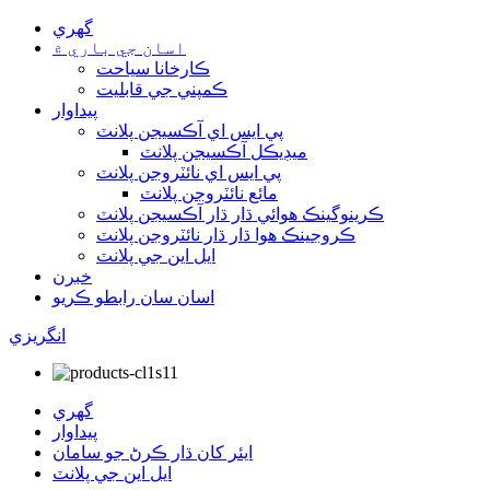
گهري
اسان جي باري ۾
ڪارخانا سياحت
ڪمپني جي قابليت
پيداوار
پي ايس اي آڪسيجن پلانٽ
ميڊيڪل آڪسيجن پلانٽ
پي ايس اي نائٽروجن پلانٽ
مائع نائٽروجن پلانٽ
ڪرينوگينڪ هوائي ڌار ڌار آڪسيجن پلانٽ
ڪروجينڪ هوا ڌار ڌار نائٽروجن پلانٽ
ايل اين جي پلانٽ
خبرن
اسان سان رابطو ڪريو
انگريزي
گهري
پيداوار
ايئر کان ڌار ڪرڻ جو سامان
ايل اين جي پلانٽ